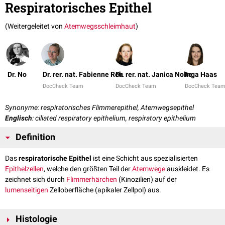
Respiratorisches Epithel
(Weitergeleitet von
Atemwegsschleimhaut
)
Dr. No
Dr. rer. nat. Fabienne Reh
Dr. rer. nat. Janica Nolte
Inga Haas
DocCheck Team
DocCheck Team
DocCheck Tea
Synonyme: respiratorisches Flimmerepithel, Atemwegsepithel
Englisch
: ciliated respiratory epithelium, respiratory epithelium
Definition
Das
respiratorische Epithel
ist eine Schicht aus spezialisierten
Epithelzellen
, welche den größten Teil der
Atemwege
auskleidet. Es
zeichnet sich durch
Flimmerhärchen
(Kinozilien) auf der
lumenseitigen
Zelloberfläche (apikaler Zellpol) aus.
Histologie