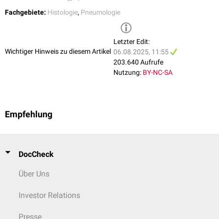
Fachgebiete:
Histologie
,
Pneumologie
Letzter Edit:
Wichtiger Hinweis zu diesem Artikel
06.08.2025, 11:55
203.640 Aufrufe
Nutzung:
BY-NC-SA
Zelluläre Zusammensetzung des respiratorischen Epithels
Empfehlung
Kinozilien-tragende Zellen
Sie stellen den Hauptteil der Zellen des Flimmerepithels. Ihre
Kinozilien
am
apikalen
Zellpol sind bewegliche Ausstülpungen der Zellmembran, die
DocCheck
etwa 7 bis 10 µm lang sind und einen Durchmesser von ca. 0,3 µm
aufweisen. Ihre
Motilität
wird durch so genannte
Mikrotubuli
Über Uns
gewährleistet.
Investor Relations
Becherzellen
Bei den
Becherzellen
handelt es sich um einzellige, becherförmige,
Presse