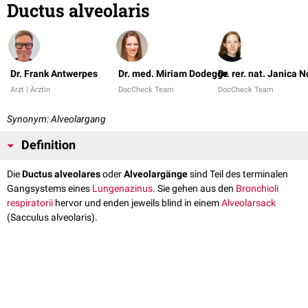
Ductus alveolaris
Dr. Frank Antwerpes
Dr. med. Miriam Dodegge
Dr. rer. nat. Janica N
Arzt | Ärztin
DocCheck Team
DocCheck Team
Synonym: Alveolargang
Definition
Die
Ductus alveolares
oder
Alveolargänge
sind Teil des terminalen
Gangsystems eines
Lungenazinus
. Sie gehen aus den
Bronchioli
respiratorii
hervor und enden jeweils blind in einem
Alveolarsack
(Sacculus alveolaris).