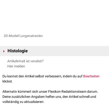
3D-Modell Lungenalveolen
Histologie
Die Ductus alveolares sind keine Gänge im engeren Sinn mit einer
Artikelinhalt ist veraltet?
definierten, deutlich abgrenzbaren Wand. Sie werden durch die freien
Hier melden
Kanten der
Alveolarsepten
geformt, welche die benachbarten Alveolen
voneinander trennen. Das
Lumen
eines Ductus alveolaris steht eng mit
Du kannst den Artikel selbst verbessern, indem du auf
Bearbeiten
den Öffnungen der dicht nebeneinander liegenden Alveolen in
klickst.
Verbindung.
Alternativ kümmert sich unser Flexikon-Redaktionsteam darum.
Deine zusätzlichen Angaben helfen uns, den Artikel schnell und
vollständig zu aktualisieren: