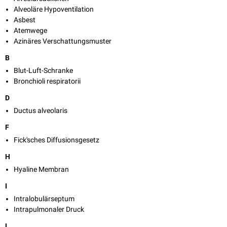
Alveoläre Hypoventilation
Asbest
Atemwege
Azinäres Verschattungsmuster
B
Blut-Luft-Schranke
Bronchioli respiratorii
D
Ductus alveolaris
F
Fick'sches Diffusionsgesetz
H
Hyaline Membran
I
Intralobulärseptum
Intrapulmonaler Druck
L