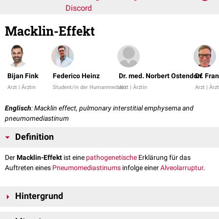
Discord
Macklin-Effekt
Bijan Fink
Federico Heinz
Dr. med. Norbert Ostendorf
Dr. Fra
Arzt | Ärztin
Student/in der Humanmedizin
Arzt | Ärztin
Arzt | Ärz
Englisch
: Macklin effect, pulmonary interstitial emphysema and
pneumomediastinum
Definition
Der
Macklin-Effekt
ist eine
pathogenetische
Erklärung für das
Auftreten eines
Pneumomediastinums
infolge einer
Alveolarruptur
.
Hintergrund
Bei einer Alveolarruptur durchquert die freiwerdende Luft aufgrund der