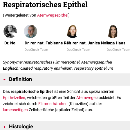
Respiratorisches Epithel
(Weitergeleitet von
Atemwegsepithel
)
Dr. No
Dr. rer. nat. Fabienne Reh
Dr. rer. nat. Janica Nolte
Inga Haas
DocCheck Team
DocCheck Team
DocCheck Tea
Synonyme: respiratorisches Flimmerepithel, Atemwegsepithel
Englisch
: ciliated respiratory epithelium, respiratory epithelium
Definition
Das
respiratorische Epithel
ist eine Schicht aus spezialisierten
Epithelzellen
, welche den größten Teil der
Atemwege
auskleidet. Es
zeichnet sich durch
Flimmerhärchen
(Kinozilien) auf der
lumenseitigen
Zelloberfläche (apikaler Zellpol) aus.
Histologie