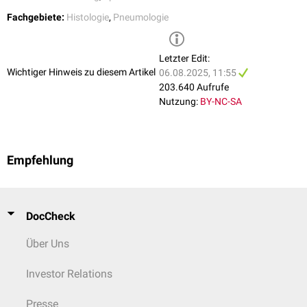
Fachgebiete:
Histologie
,
Pneumologie
Letzter Edit:
Wichtiger Hinweis zu diesem Artikel
06.08.2025, 11:55
203.640 Aufrufe
Nutzung:
BY-NC-SA
Zelluläre Zusammensetzung des respiratorischen Epithels
Empfehlung
Kinozilien-tragende Zellen
Sie stellen den Hauptteil der Zellen des Flimmerepithels. Ihre
Kinozilien
am
apikalen
Zellpol sind bewegliche Ausstülpungen der Zellmembran, die
DocCheck
etwa 7 bis 10 µm lang sind und einen Durchmesser von ca. 0,3 µm
aufweisen. Ihre
Motilität
wird durch so genannte
Mikrotubuli
Über Uns
gewährleistet.
Investor Relations
Becherzellen
Bei den
Becherzellen
handelt es sich um einzellige, becherförmige,
Presse