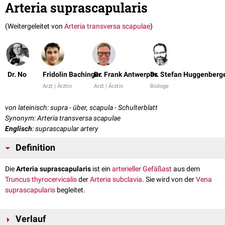
Arteria suprascapularis
(Weitergeleitet von
Arteria transversa scapulae
)
Dr. No
Fridolin Bachinger
Dr. Frank Antwerpes
Dr. Stefan Huggenberg
Arzt | Ärztin
Arzt | Ärztin
Biologe
von lateinisch: supra - über, scapula - Schulterblatt
Synonym: Arteria transversa scapulae
Englisch
: suprascapular artery
Definition
Die
Arteria suprascapularis
ist ein
arterieller
Gefäßast
aus dem
Truncus thyrocervicalis
der
Arteria subclavia
. Sie wird von der
Vena
suprascapularis
begleitet.
Verlauf