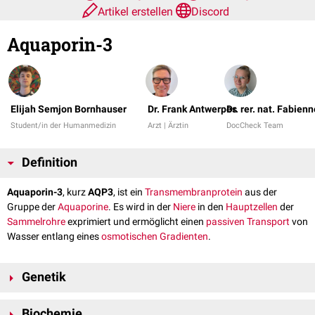
Artikel erstellen
Discord
Aquaporin-3
Elijah Semjon Bornhauser
Dr. Frank Antwerpes
Dr. rer. nat. Fabien
Student/in der Humanmedizin
Arzt | Ärztin
DocCheck Team
Definition
Aquaporin-3
, kurz
AQP3
, ist ein
Transmembranprotein
aus der
Gruppe der
Aquaporine
. Es wird in der
Niere
in den
Hauptzellen
der
Sammelrohre
exprimiert und ermöglicht einen
passiven Transport
von
Wasser entlang eines
osmotischen Gradienten
.
Genetik
Das AQP3-
Gen
ist auf
Chromosom 9
am
Genlokus
9p13.3 lokalisiert.
Biochemie
Alternatives Spleißen
führt zu mehreren
Transkriptvarianten
, die für