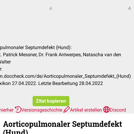
A
A
copulmonaler Septumdefekt (Hund):
. Patrick Messner, Dr. Frank Antwerpes, Natascha van den
Walter
r:
ikon.doccheck.com/de/Aorticopulmonaler_Septumdefekt_(Hund)
ikon 27.04.2022. Letzte Bearbeitung 28.04.2022
Zitat kopieren
hierher
Versionsgeschichte
Artikel erstellen
Discord
Aorticopulmonaler Septumdefekt
(Hund)