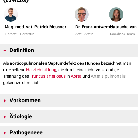
Mag. med. vet. Patrick Messner
Dr. Frank Antwerpes
Natascha van 
Tierarzt | Tierärztin
Arzt | Ärztin
DocCheck Team
Definition
Als
aorticopulmonalen Septumdefekt des Hundes
bezeichnet man
eine seltene
Herzfehlbildung
, die durch eine nicht vollständige
Trennung des
Truncus arteriosus
in
Aorta
und
Arteria pulmonalis
gekennzeichnet ist.
Vorkommen
Eine
Rasse
- sowie
Geschlechtsdisposition
ist derzeit (2022) nicht
Ätiologie
bekannt.
Der
Missbildung
liegt eine Störung während der
Embryonalentwicklung
Pathogenese
des
Herzens
zugrunde, bei der es zu keiner vollständigen Abgrenzung