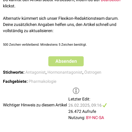
Fulvestrant
klickst.
Selektive Östrogenrezeptor-Modulatoren
Alternativ kümmert sich unser Flexikon-Redaktionsteam darum.
Selektive Östrogenrezeptor-Modulatoren
, kurz SERMs, wirken - je nach
Deine zusätzlichen Angaben helfen uns, den Artikel schnell und
Körpergewebe -
agonistisch
oder
antagonistisch
. Die unterschiedliche
vollständig zu aktualisieren:
Wirkung ist wahrscheinlich auf das für den jeweiligen Zelltyp spezifische
Verhältnis von
Coaktivatoren
und
Corepressoren
zurückzuführen, die
500
Zeichen verbleibend. Mindestens 5 Zeichen benötigt.
durch den gebundenen Östrogenrezeptor beeinflusst werden. Das
genaue Wirkprofil ist von der chemischen Struktur des SERM abhängig:
Clomifen wird beispielweise nur im
Hypothalamus
antagonistisch.
Absenden
Tamoxifen wirkt im Brustgewebe antagonistisch, im Uterus hingegen
Stichworte:
Antagonist
,
Hormonantagonist
,
Östrogen
agonistisch.
Beispiele für SERMs sind:
Fachgebiete:
Pharmakologie
Tamoxifen
Bazedoxifen
Letzter Edit:
Raloxifen
Wichtiger Hinweis zu diesem Artikel
26.02.2025, 09:16
Clomifen
26.472 Aufrufe
Toremifen
Nutzung:
BY-NC-SA
Lasofoxifen
Ormeloxifen