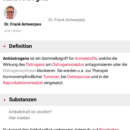
Dr. Frank Antwerpes
Dr. Frank Antwerpes
Arzt | Ärztin
Definition
Antiöstrogene
ist ein Sammelbegriff für
Arzneistoffe
, welche die
Wirkung des
Östrogens
am
Östrogenrezeptor
antagonisieren oder die
Östrogensynthese
blockieren. Sie werden u.a. zur Therapie
hormonempfindllicher
Tumoren
, bei
Osteoporose
und in der
Reproduktionsmedizin
eingesetzt.
Substanzen
Artikelinhalt ist veraltet?
Steroidale Östrogenrezeptor-Antagonisten
Hier melden
Sie werden auch als "reine" Antagonisten bezeichnet, da sie in allen
Körpergeweben antiöstrogen wirken. Beispiel ist:
Du kannst den Artikel selbst verbessern, indem du auf
Bearbeiten