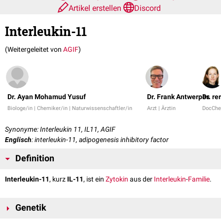
Artikel erstellen
Discord
Interleukin-11
(Weitergeleitet von
AGIF
)
Dr. Ayan Mohamud Yusuf
Dr. Frank Antwerpes
Dr. re
Biologe/in | Chemiker/in | Naturwissenschaftler/in
Arzt | Ärztin
DocChe
Synonyme: Interleukin 11, IL11, AGIF
Englisch
: interleukin-11, adipogenesis inhibitory factor
Definition
Interleukin-11
, kurz
IL-11
, ist ein
Zytokin
aus der
Interleukin
-
Familie
.
Genetik