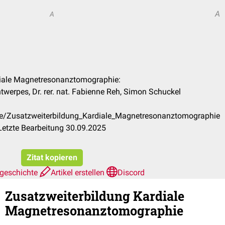
A
A
rdiale Magnetresonanztomographie:
ntwerpes, Dr. rer. nat. Fabienne Reh, Simon Schuckel
de/Zusatzweiterbildung_Kardiale_Magnetresonanztomographie
Letzte Bearbeitung 30.09.2025
Zitat kopieren
sgeschichte
Artikel erstellen
Discord
Zusatzweiterbildung Kardiale
Magnetresonanztomographie