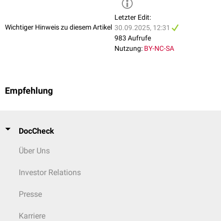
Durchführung standardisierter Protokolle (z.B. Funktionsanalyse,
Letzter Edit:
Perfusionsmessung
,
Late Gadolinium Enhancement
,
T1
-/
T2-
Wichtiger Hinweis zu diesem Artikel
30.09.2025, 12:31
Mapping
)
983 Aufrufe
Diagnostik von Kardiomyopathien, Myokarditis, ischämischer
Nutzung:
BY-NC-SA
Herzerkrankung, kongenitalen Herzfehlern, Perikardpathologien und
Tumoren
Bewertung von Klappenvitien, Shunt-Quantifizierung und
Flussmessungen
Empfehlung
Notfallmanagement
während MRT-Untersuchungen
Interpretation der Befunde im klinischen Kontext und interdisziplinäre
Kommunikation (Kardiologie,
Herzchirurgie
)
Kenntnisse zu Leitlinien, Qualitätsstandards und Dokumentation
DocCheck
Strukturelle und organisatorische Aspekte eines MRT-Zentrums
Über Uns
Investor Relations
Presse
Karriere