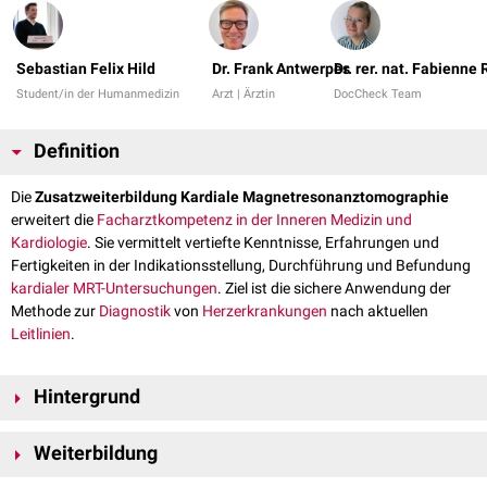
Sebastian Felix Hild
Dr. Frank Antwerpes
Dr. rer. nat. Fabienne
Student/in der Humanmedizin
Arzt | Ärztin
DocCheck Team
Definition
Die
Zusatzweiterbildung Kardiale Magnetresonanztomographie
erweitert die
Facharztkompetenz in der Inneren Medizin und
Kardiologie
. Sie vermittelt vertiefte Kenntnisse, Erfahrungen und
Fertigkeiten in der Indikationsstellung, Durchführung und Befundung
kardialer MRT-Untersuchungen
. Ziel ist die sichere Anwendung der
Methode zur
Diagnostik
von
Herzerkrankungen
nach aktuellen
Leitlinien
.
Hintergrund
Die kardiale
Magnetresonanztomographie
hat sich in den letzten
Weiterbildung
Jahrzehnten zu einem wichtigen
Bildgebungsverfahren
in der
Kardiologie
entwickelt. Sie ermöglicht eine strahlenfreie und