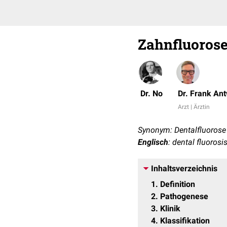
Zahnfluoros
Dr. No
Dr. Frank An
Arzt | Ärztin
Synonym: Dentalfluorose
Englisch
: dental fluorosi
Inhaltsverzeichnis
1
Definition
2
Pathogenese
3
Klinik
4
Klassifikation