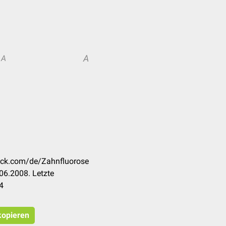
A
A
heck.com/de/Zahnfluorose
06.2008. Letzte
4
kopieren