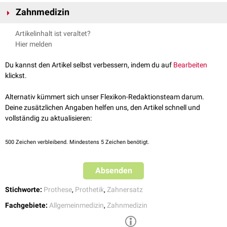
Zahnmedizin
Die
zahnärztliche Prothetik
im Speziellen ist ein Teilgebiet innerhalb der
Artikelinhalt ist veraltet?
Zahnmedizin
, das sich mit der Planung, Herstellung und Eingliederung
Hier melden
von
Zahnersatz
(ZE) beschäftigt und damit der Wiederherstellung oraler
Verhältnisse dient. Bei einem Zahnersatz kann es sich zum Beispiel um
Du kannst den Artikel selbst verbessern, indem du auf
Bearbeiten
Prothesen
,
Brücken
oder
Kronen
handeln.
klickst.
Alternativ kümmert sich unser Flexikon-Redaktionsteam darum.
Deine zusätzlichen Angaben helfen uns, den Artikel schnell und
vollständig zu aktualisieren:
500
Zeichen verbleibend. Mindestens 5 Zeichen benötigt.
Absenden
Stichworte:
Prothese
,
Prothetik
,
Zahnersatz
Fachgebiete:
Allgemeinmedizin
,
Zahnmedizin