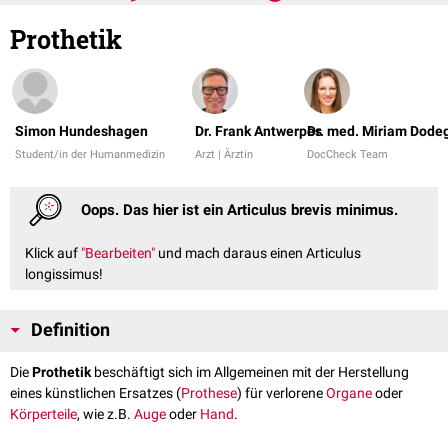
Prothetik
Simon Hundeshagen
Dr. Frank Antwerpes
Dr. med. Miriam Dode
Student/in der Humanmedizin
Arzt | Ärztin
DocCheck Team
Oops. Das hier ist ein Articulus brevis minimus.
Klick auf
"Bearbeiten"
und mach daraus einen Articulus
longissimus!
Definition
Die
Prothetik
beschäftigt sich im Allgemeinen mit der Herstellung
eines künstlichen Ersatzes (
Prothese
) für verlorene
Organe
oder
Körperteile
, wie z.B.
Auge
oder
Hand
.