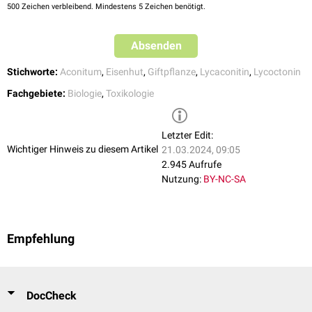
(
Volumenersatz
,
künstliche Beatmung
,
Defibrillation
). Bei Erregung
500
Zeichen verbleibend. Mindestens 5 Zeichen benötigt.
können
Benzodiazepine
gegeben werden.
Absenden
Stichworte:
Aconitum
,
Eisenhut
,
Giftpflanze
,
Lycaconitin
,
Lycoctonin
Fachgebiete:
Biologie
,
Toxikologie
Letzter Edit:
Wichtiger Hinweis zu diesem Artikel
21.03.2024, 09:05
2.945 Aufrufe
Nutzung:
BY-NC-SA
Empfehlung
DocCheck