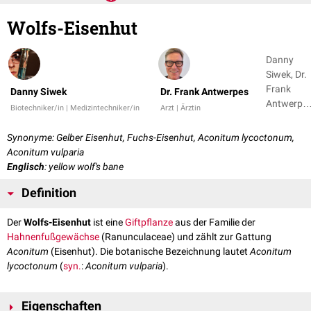
Wolfs-Eisenhut
Danny
Siwek, Dr.
Frank
Danny Siwek
Dr. Frank Antwerpes
Antwerpe
Biotechniker/in | Medizintechniker/in
Arzt | Ärztin
+ 1
Synonyme: Gelber Eisenhut, Fuchs-Eisenhut, Aconitum lycoctonum,
Aconitum vulparia
Englisch
: yellow wolf's bane
Definition
Der
Wolfs-Eisenhut
ist eine
Giftpflanze
aus der Familie der
Hahnenfußgewächse
(Ranunculaceae) und zählt zur Gattung
Aconitum
(Eisenhut). Die botanische Bezeichnung lautet
Aconitum
lycoctonum
(
syn.
:
Aconitum vulparia
).
Eigenschaften