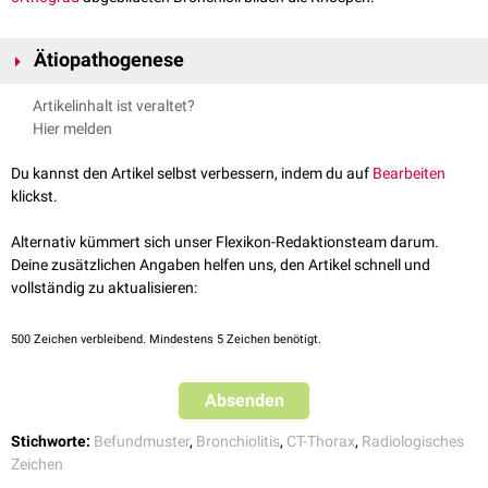
Ätiopathogenese
Das Tree-in-Bud-Muster ist typisch für eine pathologische Veränderung
Artikelinhalt ist veraltet?
der
distalen
Atemwege
(
Small Airways Disease
). Dabei sind die
Hier melden
Bronchiolen dilatiert und mit
Mukus
,
Eiter
, Flüssigkeit oder Zellen gefüllt.
Die Wand der Bronchiolen ist entzündet. Zugrundeliegende
Du kannst den Artikel selbst verbessern, indem du auf
Bearbeiten
Erkrankungen sind:
klickst.
Infektiöse Bronchiolitis
:
akut: viral oder bakteriell (z.B.
Mykoplasmen
)
Alternativ kümmert sich unser Flexikon-Redaktionsteam darum.
chronisch: z.B.
Tuberkulose
,
atypische Mykobakteriose
Deine zusätzlichen Angaben helfen uns, den Artikel schnell und
Aspirationsbronchiolitis
: z.B. bei
Motilitätsstörung
des
Ösophagus
,
vollständig zu aktualisieren:
Hiatushernie
oder neurologischen Erkrankungen
Follikuläre Bronchiolitis
: z.B. bei
Sjögren-Syndrom
,
rheumatoider
500
Zeichen verbleibend. Mindestens 5 Zeichen benötigt.
Arthritis
oder anderen Autoimmunerkrankungen
Diffuse Panbronchiolitis
: typischerweise bei Personen asiatischer
Absenden
Herkunft
Seltener liegt eine Erkrankung der distalen Lungengefäße vor,
Stichworte:
Befundmuster
,
Bronchiolitis
,
CT-Thorax
,
Radiologisches
beispielsweise eine
granulomatöse
Reaktion auf
intravenösen
Zeichen
Drogenkonsum
oder
Zellulose
(
Talk-Granulomatose
), eine
Tumorembolie