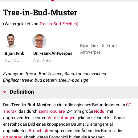
Tree-in-Bud-Muster
(Weitergeleitet von
Tree-in-Bud-Zeichen
)
Bijan Fink, Dr. Frank
Antwerpes
Bijan Fink
Dr. Frank Antwerpes
Arzt | Ärztin
Arzt | Ärztin
Synonyme: Tree-in-Bud-Zeichen, Baumknospenzeichen
Englisch
: tree-in-bud pattern, tree-in-bud sign
Definition
Das
Tree-in-Bud-Muster
ist ein radiologisches Befundmuster im
CT-
Thorax
, das durch
zentrilobuläre
, 2-4 mm große
Noduli
mit
angrenzenden linearen
Verdichtungen
gekennzeichnet ist. Somit
entsteht das Bild eines knospenden Baums: Die tangential
abgebildeten
Bronchioli
entsprechen den Ästen des Baums, die
orthograd
abgebildeten Bronchioli bilden die Knospen.