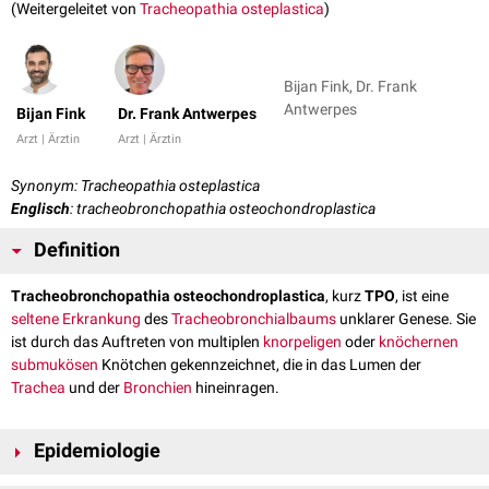
(Weitergeleitet von
Tracheopathia osteplastica
)
Bijan Fink, Dr. Frank
Antwerpes
Bijan Fink
Dr. Frank Antwerpes
Arzt | Ärztin
Arzt | Ärztin
Synonym: Tracheopathia osteplastica
Englisch
: tracheobronchopathia osteochondroplastica
Definition
Tracheobronchopathia osteochondroplastica
, kurz
TPO
, ist eine
seltene Erkrankung
des
Tracheobronchialbaums
unklarer Genese. Sie
ist durch das Auftreten von multiplen
knorpeligen
oder
knöchernen
submukösen
Knötchen gekennzeichnet, die in das Lumen der
Trachea
und der
Bronchien
hineinragen.
Epidemiologie
Die Tracheobronchopathia osteochondroplastica ist eine seltene