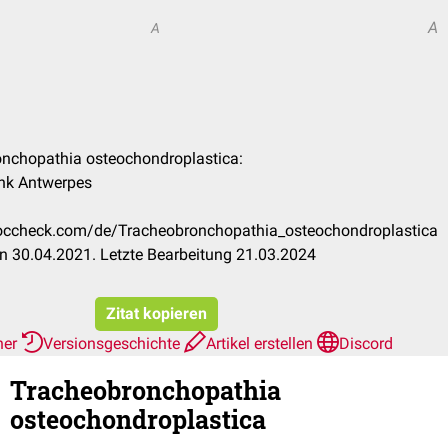
A
A
onchopathia osteochondroplastica:
rank Antwerpes
.doccheck.com/de/Tracheobronchopathia_osteochondroplastica
n 30.04.2021. Letzte Bearbeitung 21.03.2024
Zitat kopieren
her
Versionsgeschichte
Artikel erstellen
Discord
Tracheobronchopathia
osteochondroplastica