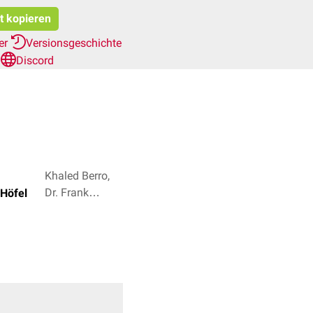
at kopieren
her
Versionsgeschichte
n
Discord
Khaled Berro,
Dr. Frank
Höfel
Antwerpes + 2