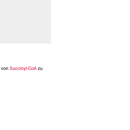
n von
Succinyl-CoA
zu
heit
und einer β-
e β-Untereinheiten