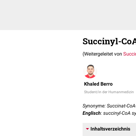
Succinyl-Co
(Weitergeleitet von
Succi
Khaled Berro
Student/in der Humanmedizin
Synonyme: Succinat-CoA-
Englisch
: succinyl-CoA s
Inhaltsverzeichnis