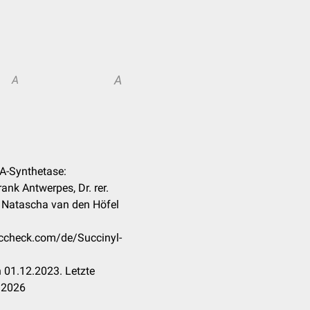
A
A
oA-Synthetase:
rank Antwerpes, Dr. rer.
, Natascha van den Höfel
occheck.com/de/Succinyl-
 01.12.2023. Letzte
.2026