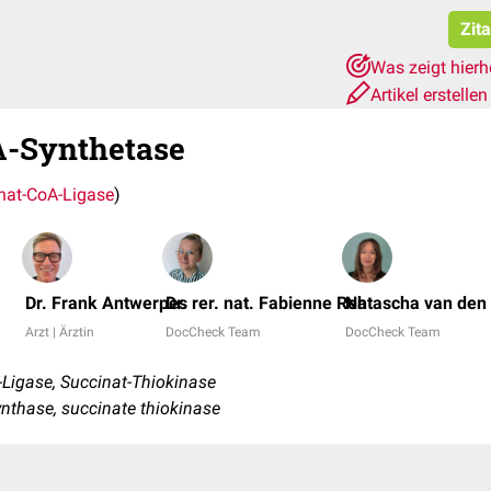
Zit
Was zeigt hier
Artikel erstelle
A-Synthetase
nat-CoA-Ligase
)
Dr. Frank Antwerpes
Dr. rer. nat. Fabienne Reh
Natascha van den 
Arzt | Ärztin
DocCheck Team
DocCheck Team
Ligase, Succinat-Thiokinase
ynthase, succinate thiokinase