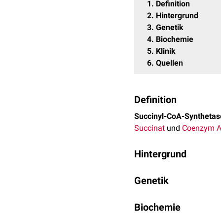
1
Definition
2
Hintergrund
3
Genetik
4
Biochemie
5
Klinik
6
Quellen
Definition
Succinyl-CoA-Synthetas
Succinat
und
Coenzym 
Hintergrund
SCS sind Enzyme der
mi
Genetik
Untereinheit bestehen. D
vermittelt.
Die Untereinheiten der 
Biochemie
α-Untereinheit: SUCL