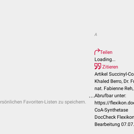
A
Teilen
Loading...
Zitieren
Artikel Succinyl-C
Khaled Berro, Dr. F
nat. Fabienne Reh
Abrufbar unter:
ersönlichen Favoriten-Listen zu speichern.
https://flexikon.d
CoA-Synthetase
DocCheck Flexikon
Bearbeitung 07.07