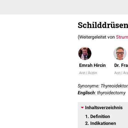
Schilddrüsen
(Weitergeleitet von
Strum
Emrah Hircin
Dr. Fr
Arzt | Ärztin
Arzt | Är
Synonyme: Thyreoidektom
Englisch
: thyroidectomy
Inhaltsverzeichnis
1
Definition
2
Indikationen