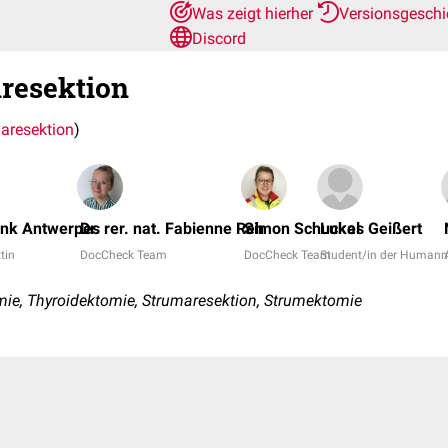
Was zeigt hierher
Versionsgesch
Discord
resektion
aresektion
)
ank Antwerpes
Dr. rer. nat. Fabienne Reh
Simon Schuckel
Lukas Geißert
ztin
DocCheck Team
DocCheck Team
Student/in der Humanm
ie, Thyroidektomie, Strumaresektion, Strumektomie