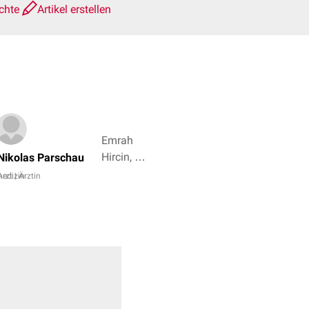
ichte
Artikel erstellen
Emrah
Hircin, Dr.
Nikolas Parschau
Frank
edizin
Arzt | Ärztin
Antwerpes
+ 5