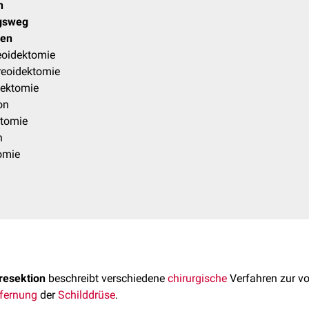
n
gsweg
ren
eoidektomie
reoidektomie
dektomie
on
ktomie
n
omie
resektion
beschreibt verschiedene
chirurgische
Verfahren zur vo
tfernung
der
Schilddrüse
.