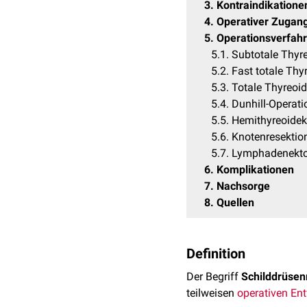
3
Kontraindikatione
4
Operativer Zugan
5
Operationsverfah
5.1
Subtotale Thyr
5.2
Fast totale Thy
5.3
Totale Thyreoi
5.4
Dunhill-Operati
5.5
Hemithyreoide
5.6
Knotenresektio
5.7
Lymphadenekt
6
Komplikationen
7
Nachsorge
8
Quellen
Definition
Der Begriff
Schilddrüsen
teilweisen
operativen En