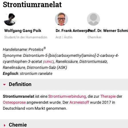
Strontiumranelat
Wolfgang Gang Paik
Dr. Frank Antwerpes
Prof. Dr. Werner Schm
Student/in der Humanmedizin
Arzt | Ärztin
Chemiker
®
Handelsname: Protelos
Synonyme: Distrontium-5-[bis(carboxymethyl)amino]-2-carboxy-4-
cyanthiophen-3-acetat
, Ranelicsäure, Distrontiumsalz,
(
IUPAC
)
Ranelinsäure, Distrontium-Salz (ASK)
Englisch
: strontium ranelate
Definition
Strontiumranelat
ist eine
Strontiumverbindung
, die zur
Therapie
der
Osteoporose
angewendet wurde. Der
Arzneistoff
wurde 2017 in
Deutschland vom Markt genommen.
Chemie