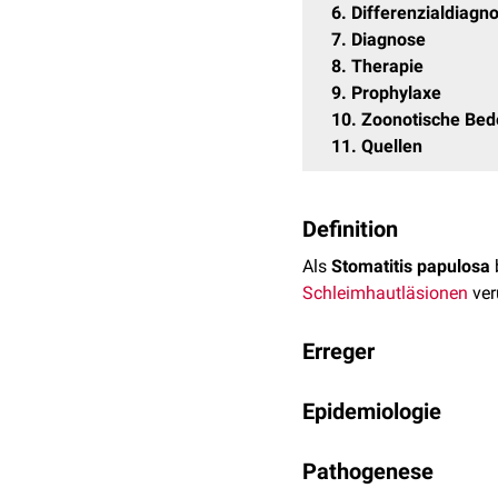
6
Differenzialdiagn
7
Diagnose
8
Therapie
9
Prophylaxe
10
Zoonotische Bed
11
Quellen
Definition
Als
Stomatitis papulosa
Schleimhautläsionen
ver
Erreger
Der
Erreger
der Stomatiti
Epidemiologie
(PCPV) verwandt ist. Da
Die Stomatitis papulosa t
Poxviridae sind ca. 200
Pathogenese
Verlaufsformen sind ext