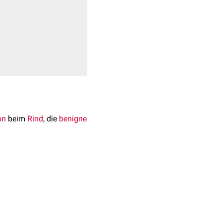
on
beim
Rind
, die
benigne
Pseudokuhpockenvirus
xviridae
.
tartig -
tödliche
deren Virusinfektionen