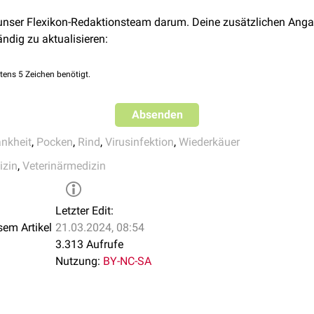
 unser Flexikon-Redaktionsteam darum. Deine zusätzlichen Anga
ändig zu aktualisieren:
tens 5 Zeichen benötigt.
Absenden
ankheit
,
Pocken
,
Rind
,
Virusinfektion
,
Wiederkäuer
izin
,
Veterinärmedizin
Letzter Edit:
sem Artikel
21.03.2024, 08:54
3.313 Aufrufe
Nutzung:
BY-NC-SA