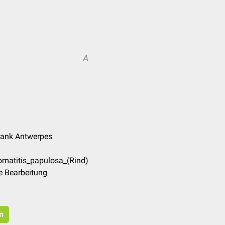
A
Frank Antwerpes
omatitis_papulosa_(Rind)
e Bearbeitung
n