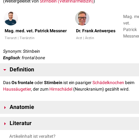
(Weitergeleitet von
Stirnbein (Veterinärmedizin)
)
Mag. m
vet.
Patrick
Mag. med. vet. Patrick Messner
Dr. Frank Antwerpes
Messner
Tierarzt | Tierärztin
Arzt | Ärztin
Dr. Fran
Antwer
Synonym: Stirnbein
+ 1
Englisch
: frontal bone
Definition
Das
Os frontale
oder
Stirnbein
ist ein paariger
Schädelknochen
beim
Haussäugetier
, der zum
Hirnschädel
(Neurokranium) gezählt wird.
Anatomie
Die beidseits ausgebildeten Ossa frontalia stoßen in der
Sutura
Literatur
interfrontalis
mittig zusammen. Sie erstrecken sich zwischen
Hinterhauptbein
(Os occipitale) und
Nasenbein
(Os nasale).
Nickel, Richard, August Schummer, Eugen Seiferle. Band I:
Artikelinhalt ist veraltet?
Das Os frontale wird in vier Abschnitte unterteilt: