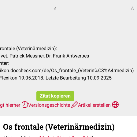
A
A
n
frontale (Veterinärmedizin):
vet. Patrick Messner, Dr. Frank Antwerpes
nter:
exikon.doccheck.com/de/Os_frontale_(Veterin%C3%A4rmedizin)
lexikon 19.05.2018. Letzte Bearbeitung 10.09.2025
Zitat kopieren
gt hierher
Versionsgeschichte
Artikel erstellen
Os frontale (Veterinärmedizin)