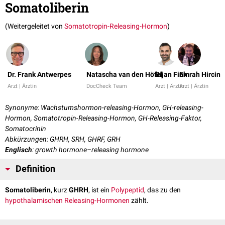
Somatoliberin
(Weitergeleitet von
Somatotropin-Releasing-Hormon
)
Dr. Frank Antwerpes
Natascha van den Höfel
Bijan Fink
Emrah Hircin
Arzt | Ärztin
DocCheck Team
Arzt | Ärztin
Arzt | Ärztin
Synonyme: Wachstumshormon-releasing-Hormon, GH-releasing-
Hormon, Somatotropin-Releasing-Hormon, GH-Releasing-Faktor,
Somatocrinin
Abkürzungen: GHRH, SRH, GHRF, GRH
Englisch
: growth hormone–releasing hormone
Definition
Somatoliberin
, kurz
GHRH
, ist ein
Polypeptid
, das zu den
hypothalamischen
Releasing-Hormonen
zählt.