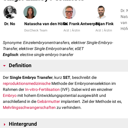
Dr. 
Nat
van
Dr. No
Natascha van den Höfel
Dr. Frank Antwerpes
Bijan Fink
DocCheck Team
Arzt | Ärztin
Arzt | Ärztin
Synonyme: Einzelembryonentransfers, elektiver Single-Embryo-
Transfer, elektiver Single Embryotransfer, eSET
Englisch
: elective single embryo transfer
Definition
Der
Single Embryo Transfer
, kurz
SET
, beschreibt die
reproduktionsmedizinische
Methode der Embryonenselektion im
Rahmen der
In-vitro-Fertilisation
(IVF). Dabei wird ein einzelner
Embryo
mit hohem Entwicklungspotential ausgewählt und
anschließend in die
Gebärmutter
implantiert. Ziel der Methode ist es,
Mehrlingsschwangerschaften
zu verhindern.
Hintergrund