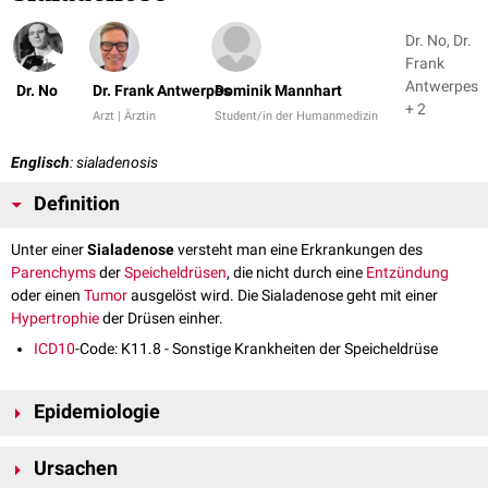
Dr. No, Dr.
Frank
Antwerpes
Dr. No
Dr. Frank Antwerpes
Dominik Mannhart
+ 2
Arzt | Ärztin
Student/in der Humanmedizin
Englisch
: sialadenosis
Definition
Unter einer
Sialadenose
versteht man eine Erkrankungen des
Parenchyms
der
Speicheldrüsen
, die nicht durch eine
Entzündung
oder einen
Tumor
ausgelöst wird. Die Sialadenose geht mit einer
Hypertrophie
der Drüsen einher.
ICD10
-Code: K11.8 - Sonstige Krankheiten der Speicheldrüse
Epidemiologie
Jüngere Frauen erkranken häufiger als Männer, vor allem in der Pubertät
Ursachen
und Schwangerschaft.