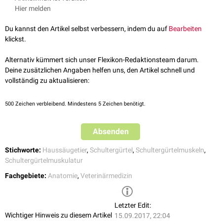
funktionell-anatomischer Betrachtung empfiehlt sich die Unterteilung in
Bewegungsapparates der Haussäugetiere. Band III (Myologie).
Hier melden
eine oberflächliche und tiefe Muskelschicht, die wiederum
Vienna Academic Press, 2017
Untergliederungen besitzen.
Du kannst den Artikel selbst verbessern, indem du auf
Bearbeiten
klickst.
Oberflächliche Muskelschicht
Zur oberflächlichen Muskelschicht der Schultergürtelmuskulatur zählt
Alternativ kümmert sich unser Flexikon-Redaktionsteam darum.
man eine
kraniale
, vornehmlich vom
Nervus accessorius
versorgte
Deine zusätzlichen Angaben helfen uns, den Artikel schnell und
Gruppe, sowie eine
kaudale
und
ventrale
Gruppe, die von einem bzw.
vollständig zu aktualisieren:
zwei Muskeln gebildet werden.
Die kraniale Gruppe wird durch folgende Muskeln repräsentiert:
500
Zeichen verbleibend. Mindestens 5 Zeichen benötigt.
Musculus trapezius
Musculus omotransversarius
Absenden
Musculus brachiocephalicus
Die kaudale Gruppe besteht aus einem einzelnen Muskel:
Stichworte:
Haussäugetier
,
Schultergürtel
,
Schultergürtelmuskeln
,
Schultergürtelmuskulatur
Musculus latissimus dorsi
Die ventrale Gruppe wird von folgenden zwei Muskeln gebildet:
Fachgebiete:
Anatomie
,
Veterinärmedizin
Musculus pectoralis superficialis
Musculus subclavius
Letzter Edit:
Wichtiger Hinweis zu diesem Artikel
15.09.2017, 22:04
Tiefe Muskelschicht