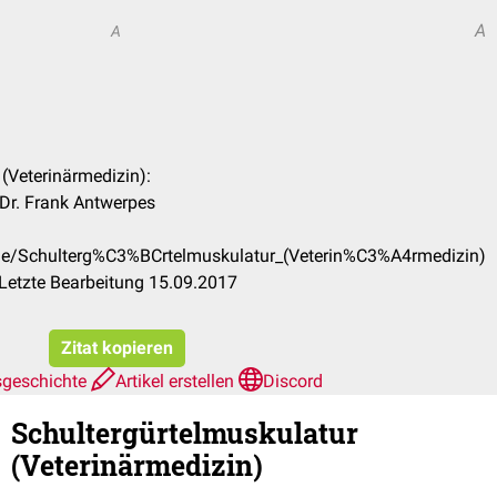
A
A
 (Veterinärmedizin):
 Dr. Frank Antwerpes
/de/Schulterg%C3%BCrtelmuskulatur_(Veterin%C3%A4rmedizin)
Letzte Bearbeitung 15.09.2017
Zitat kopieren
sgeschichte
Artikel erstellen
Discord
Schultergürtelmuskulatur
(Veterinärmedizin)