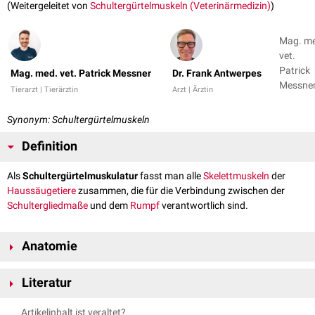
(Weitergeleitet von
Schultergürtelmuskeln (Veterinärmedizin)
)
Mag. m
vet.
Patrick
Mag. med. vet. Patrick Messner
Dr. Frank Antwerpes
Messner
Tierarzt | Tierärztin
Arzt | Ärztin
Dr. Fran
Antwer
Synonym: Schultergürtelmuskeln
Definition
Als
Schultergürtelmuskulatur
fasst man alle
Skelettmuskeln
der
Haussäugetiere
zusammen, die für die Verbindung zwischen der
Schultergliedmaße
und dem
Rumpf
verantwortlich sind.
Anatomie
Die rein muskulöse Fixierung der Gliedmaße an den Rumpf wird als
Literatur
Synsarkose
bezeichnet. Diese Verbindung ersetzt ein typisches
Gelenk
.
Die Schultergürtelmuskulatur kann verschieden gruppiert werden. Aus
Messner, Patrick, Renkin, Maria. Anatomie des aktiven & passiven
Artikelinhalt ist veraltet?