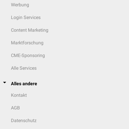
Werbung
M.
Rr. ventrales der
Nn.
omotransversarius
cervicales
Login Services
M.
R. externus des N.
M. cleidocephalicus
Content Marketing
brachiocephalicus
accessorius
Marktforschung
Rr. musculares des
N.
M. cleidobrachialis
axillaris
CME-Sponsoring
M. latissimus dorsi
N. thoracodorsalis
Alle Services
M. pectoralis
M. pectoralis
Nn. pectorales
superficialis
descendens
craniales
Alles andere
M. pectoralis
Nn. pectorales
Kontakt
transversus
caudales
AGB
Nn. pectorales
M. subclavius
craniales
Datenschutz
M. rhomboideus
Rr. ventrales der Nn.