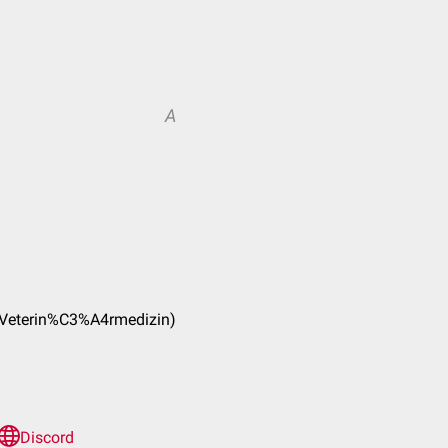
A
_(Veterin%C3%A4rmedizin)
Discord