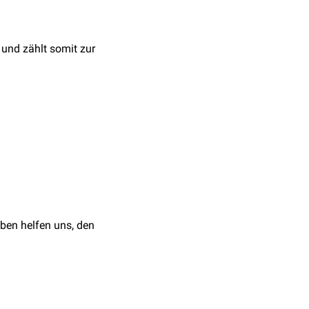
und zählt somit zur
es der Haussäugetiere.
 beim
Schwein
jedoch an
ehrbuch der Anatomie der
ben helfen uns, den