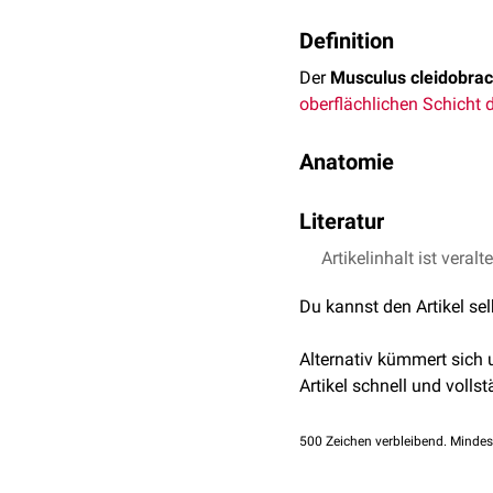
Definition
Der
Musculus cleidobrac
oberflächlichen Schicht 
Anatomie
Verlauf
Literatur
Der Muskel nimmt geme
Artikelinhalt ist veralt
Messner, Patrick, Re
Schlüsselbeinsehnenstre
Band III (Myologie).
der
Crista tuberculi major
Du kannst den Artikel se
Nickel, Richard, Aug
Haustiere. Parey, 200
Innervation
Alternativ kümmert sich
Der Musculus cleidobrac
Artikel schnell und vollst
Funktion
500
Zeichen verbleibend. Mindes
Bei
Kontraktion
und fixi