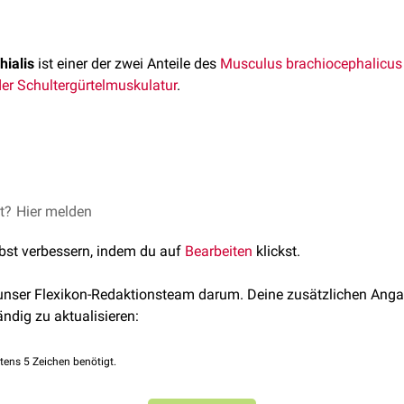
hialis
ist einer der zwei Anteile des
Musculus brachiocephalicus
der Schultergürtelmuskulatur
.
insam mit dem
Musculus cleidocephalicus
seinen Ursprung am
et?
nkin, Maria. Anatomie des aktiven & passiven Bewegungsapparat
Hier melden
ifen
(Intersectio clavicularis) und inseriert an der
Crista humeri
,
 Vienna Academic Press, 2016
is
.
lbst verbessern, indem du auf
Bearbeiten
klickst.
ust Schummer, and Eugen Seiferle. Band I: Bewegungsapparat. L
4.
 unser Flexikon-Redaktionsteam darum. Deine zusätzlichen Anga
hialis wird vom
Nervus axillaris
motorisch
innerviert.
ändig zu aktualisieren:
tens 5 Zeichen benötigt.
ertem
Kopf
und
Hals
streckt er im
Schultergelenk
.