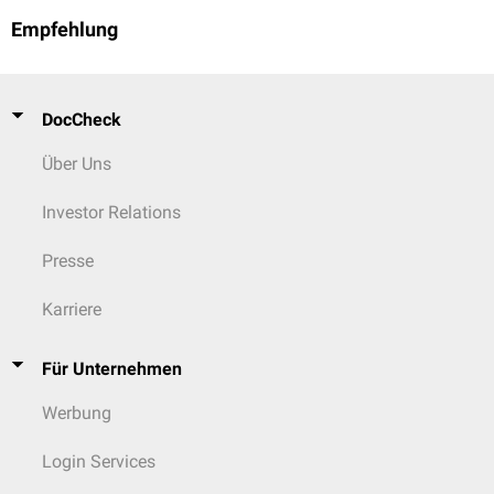
Empfehlung
DocCheck
Über Uns
Investor Relations
Presse
Karriere
Für Unternehmen
Werbung
Login Services