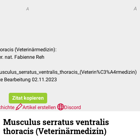
A
A
horacis (Veterinärmedizin):
er. nat. Fabienne Reh
usculus_serratus_ventralis_thoracis_(Veterin%C3%A4rmedizin)
te Bearbeitung 02.11.2023
Zitat kopieren
chichte
Artikel erstellen
Discord
Musculus serratus ventralis
thoracis (Veterinärmedizin)