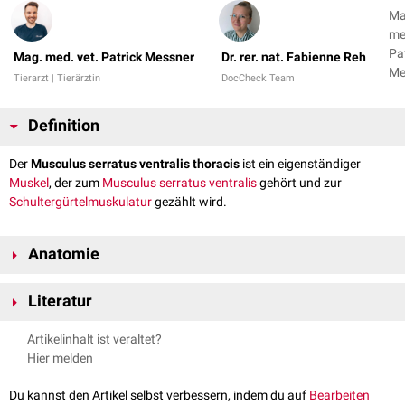
Ma
me
Pa
Mag. med. vet. Patrick Messner
Dr. rer. nat. Fabienne Reh
Me
Tierarzt | Tierärztin
DocCheck Team
Dr.
na
Definition
Fa
Der
Musculus serratus ventralis thoracis
ist ein eigenständiger
Muskel
, der zum
Musculus serratus ventralis
gehört und zur
Schultergürtelmuskulatur
gezählt wird.
Anatomie
Verlauf
Literatur
Der Muskel nimmt seinen Ursprung an der Seitenfläche der ersten sieben
Messner, Patrick, Renkin, Maria. Anatomie des aktiven & passiven
bis neun
Rippen
und setzt als Ganzes am
kaudalen
Anteil der
Facies
Artikelinhalt ist veraltet?
Bewegungsapparates der Haussäugetiere. Band III (Myologie).
serrata
des
Schulterblattes
an.
Hier melden
Vienna Academic Press, 2016
Innervation
Du kannst den Artikel selbst verbessern, indem du auf
Bearbeiten