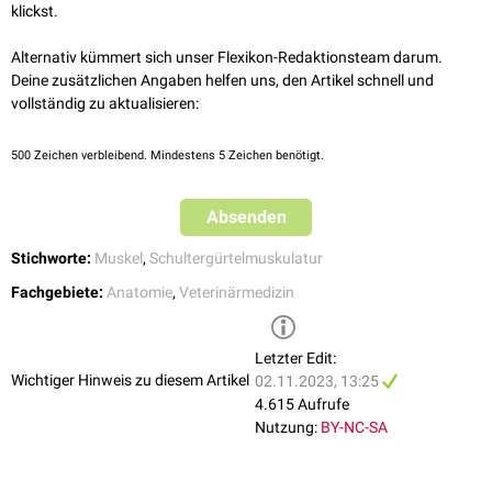
Der Musculus serratus ventralis thoracis wird vom
Nervus thoracicus
klickst.
longus
motorisch
versorgt.
Alternativ kümmert sich unser Flexikon-Redaktionsteam darum.
Funktion
Deine zusätzlichen Angaben helfen uns, den Artikel schnell und
vollständig zu aktualisieren:
Er funktioniert einerseits als muskulärer Aufhänger beider
Vordergliedmaßen
an den
Rumpf
(
Synsarkose
), andererseits funktioniert
er bei
Kontraktion
als Zurückzieher des
dorsalen
Teiles des
500
Zeichen verbleibend. Mindestens 5 Zeichen benötigt.
Schulterblattes, sodass er bei einseitiger Aktivität zum Vorführen der
Vordergliedmaße führt. Er dient zusätzlich bei
abduzierten
und fixierten
Absenden
Gliedmaßen als
Hilfsinspirator
und bei fixierten Gliedmaßen als Heber
und Vorführer des Rumpfes, was besonders wichtig für das
Stichworte:
Muskel
,
Schultergürtelmuskulatur
Ausschlagen der Vorderextremitäten ist.
Fachgebiete:
Anatomie
,
Veterinärmedizin
Letzter Edit:
Wichtiger Hinweis zu diesem Artikel
02.11.2023, 13:25
4.615 Aufrufe
Nutzung:
BY-NC-SA