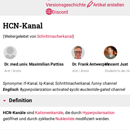
Versionsgeschichte
Artikel erstellen
Discord
HCN-Kanal
(Weitergeleitet von
Schrittmacherkanal
)
Dr. med.univ. Maximilian Pattiss
Dr. Frank Antwerpes
Vincent Just
Arzt | Ärztin
Arzt | Ärztin
Student/in der 
Synonyme: If-Kanal, Iq-Kanal, Schrittmacherkanal, funny channel
Englisch
:
h
yperpolarization-activated
c
yclic
n
ucleotide-gated channel
Definition
HCN-Kanäle
sind
Kationenkanäle
, die durch
Hyperpolarisation
geöffnet und durch zyklische
Nukleotide
modifiziert werden.