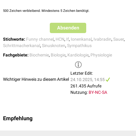
somit eine Aufhebung der Hemmung. Empfohlene Dosen haben eine
negativ
chronotropen Wirkung.
Hemmung der
Herzfrequenz
um rund zehn Schläge pro Minute in Ruhe
500
Zeichen verbleibend. Mindestens 5 Zeichen benötigt.
und unter Belastung zur Folge.
Absenden
Stichworte:
Funny channel
,
HCN
,
If
,
Ionenkanal
,
Ivabradin
,
Sauer
,
Schrittmacherkanal
,
Sinusknoten
,
Sympathikus
Fachgebiete:
Biochemie
,
Biologie
,
Kardiologie
,
Physiologie
Letzter Edit:
Wichtiger Hinweis zu diesem Artikel
24.10.2025, 14:55
261.435 Aufrufe
Nutzung:
BY-NC-SA
Empfehlung