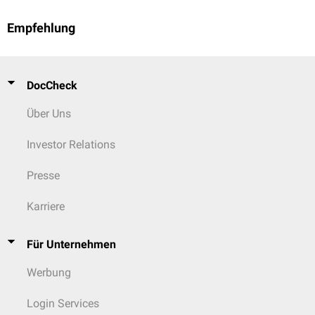
Empfehlung
DocCheck
Über Uns
Investor Relations
Presse
Karriere
Für Unternehmen
Werbung
Login Services