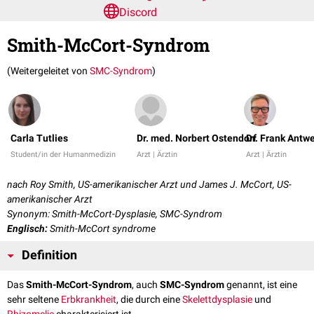
Discord
Smith-McCort-Syndrom
(Weitergeleitet von
SMC-Syndrom
)
Carla Tutlies
Dr. med. Norbert Ostendorf
Dr. Frank Antw
Student/in der Humanmedizin
Arzt | Ärztin
Arzt | Ärztin
nach Roy Smith, US-amerikanischer Arzt und James J. McCort, US-
amerikanischer Arzt
Synonym: Smith-McCort-Dysplasie, SMC-Syndrom
Englisch:
Smith-McCort syndrome
Definition
Das
Smith-McCort-Syndrom
, auch
SMC-Syndrom
genannt, ist eine
sehr seltene
Erbkrankheit
, die durch eine
Skelettdysplasie
und