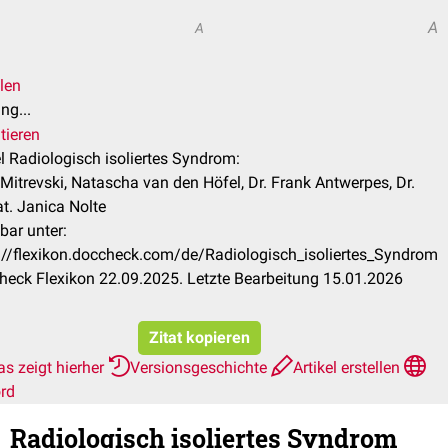
A
A
len
ng...
tieren
el Radiologisch isoliertes Syndrom:
 Mitrevski, Natascha van den Höfel, Dr. Frank Antwerpes, Dr.
nat. Janica Nolte
bar unter:
://flexikon.doccheck.com/de/Radiologisch_isoliertes_Syndrom
eck Flexikon 22.09.2025. Letzte Bearbeitung 15.01.2026
Zitat kopieren
s zeigt hierher
Versionsgeschichte
Artikel erstellen
rd
Radiologisch isoliertes Syndrom