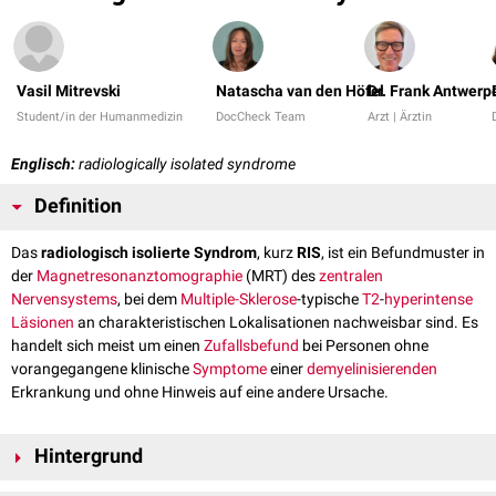
Vasil Mitrevski
Natascha van den Höfel
Dr. Frank Antwerp
Student/in der Humanmedizin
DocCheck Team
Arzt | Ärztin
Englisch:
radiologically isolated syndrome
Definition
Das
radiologisch isolierte Syndrom
, kurz
RIS
, ist ein Befundmuster in
der
Magnetresonanztomographie
(MRT) des
zentralen
Nervensystems
, bei dem
Multiple-Sklerose
-typische
T2
-
hyperintense
Läsionen
an charakteristischen Lokalisationen nachweisbar sind. Es
handelt sich meist um einen
Zufallsbefund
bei Personen ohne
vorangegangene klinische
Symptome
einer
demyelinisierenden
Erkrankung und ohne Hinweis auf eine andere Ursache.
Hintergrund
Die Läsionen fallen meist
inzidentell
bei MRT-Untersuchungen auf, die