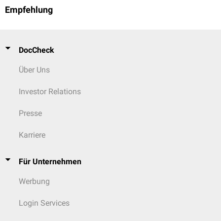
Empfehlung
DocCheck
Über Uns
Investor Relations
Presse
Karriere
Für Unternehmen
Werbung
Login Services