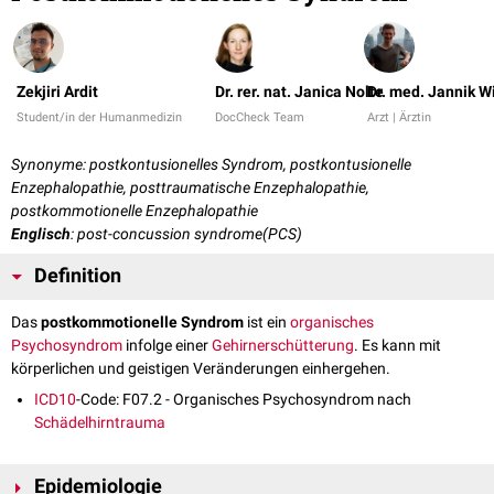
Zekjiri Ardit
Dr. rer. nat. Janica Nolte
Dr. med. Jannik W
Student/in der Humanmedizin
DocCheck Team
Arzt | Ärztin
Synonyme: postkontusionelles Syndrom, postkontusionelle
Enzephalopathie, posttraumatische Enzephalopathie,
postkommotionelle Enzephalopathie
Englisch
: post-concussion syndrome(PCS)
Definition
Das
postkommotionelle Syndrom
ist ein
organisches
Psychosyndrom
infolge einer
Gehirnerschütterung
. Es kann mit
körperlichen und geistigen Veränderungen einhergehen.
ICD10
-Code: F07.2 - Organisches Psychosyndrom nach
Schädelhirntrauma
Epidemiologie