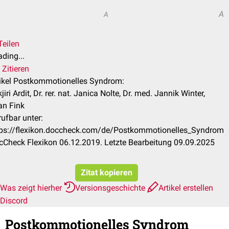
A
A
Teilen
ding...
Zitieren
tikel Postkommotionelles Syndrom:
jiri Ardit, Dr. rer. nat. Janica Nolte, Dr. med. Jannik Winter,
an Fink
ufbar unter:
tps://flexikon.doccheck.com/de/Postkommotionelles_Syndrom
cCheck Flexikon 06.12.2019. Letzte Bearbeitung 09.09.2025
Zitat kopieren
Was zeigt hierher
Versionsgeschichte
Artikel erstellen
Discord
Postkommotionelles Syndrom