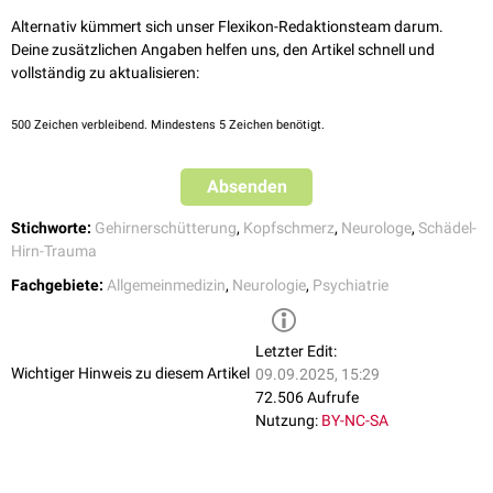
verminderte Belastungsfähigkeit für
Stress
, emotionale Reize oder
Alternativ kümmert sich unser Flexikon-Redaktionsteam darum.
Alkohol
Deine zusätzlichen Angaben helfen uns, den Artikel schnell und
vollständig zu aktualisieren:
500
Zeichen verbleibend. Mindestens 5 Zeichen benötigt.
Absenden
Stichworte:
Gehirnerschütterung
,
Kopfschmerz
,
Neurologe
,
Schädel-
Hirn-Trauma
Fachgebiete:
Allgemeinmedizin
,
Neurologie
,
Psychiatrie
Letzter Edit:
Wichtiger Hinweis zu diesem Artikel
09.09.2025, 15:29
72.506 Aufrufe
Nutzung:
BY-NC-SA