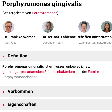
Porphyromonas gingivalis
(Weitergeleitet von
Porphyromonas
)
Dr. Frank Antwerpes
Dr. rer. nat. Fabienne Reh
Steffen Büttner
Natas
Arzt | Ärztin
DocCheck Team
Zahnarzt | Zahnärztin
DocChe
Definition
Porphyromonas gingivalis
ist ein kurzes, unbewegliches,
gramnegatives
,
anaerobes
Stäbchenbakterium
aus der
Familie
der
Porphyromonadaceae
.
Vorkommen
Porphyromonas gingivalis findet sich beim Menschen u.a. in der
Eigenschaften
Mundhöhle
, im oberen
Gastrointestinaltrakt
, in den
Atemwegen
und im
Kolon
. Es konnte auch aus der
Vagina
von Frauen mit
Aminkolpitis