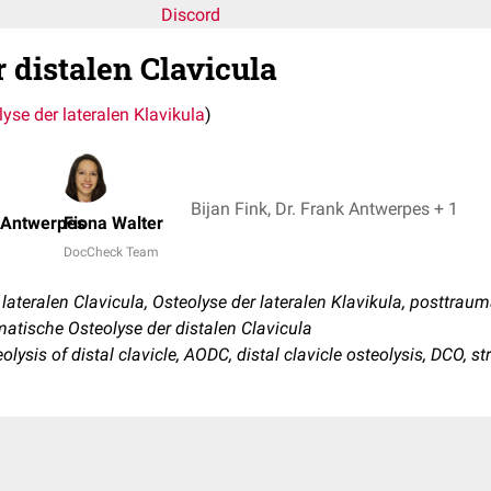
Discord
 distalen Clavicula
yse der lateralen Klavikula
)
Bijan Fink, Dr. Frank Antwerpes + 1
k Antwerpes
Fiona Walter
DocCheck Team
ateralen Clavicula, Osteolyse der lateralen Klavikula, posttrau
matische Osteolyse der distalen Clavicula
olysis of distal clavicle, AODC, distal clavicle osteolysis, DCO, s