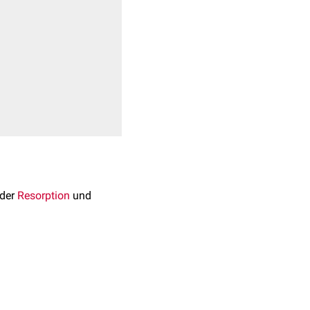
nder
Resorption
und
erden zwei Formen
m Bereich des