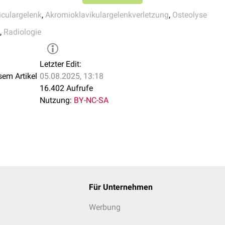
iculargelenk
,
Akromioklavikulargelenkverletzung
,
Osteolyse
,
Radiologie
Letzter Edit:
sem Artikel
05.08.2025, 13:18
16.402 Aufrufe
Nutzung:
BY-NC-SA
Für Unternehmen
Werbung