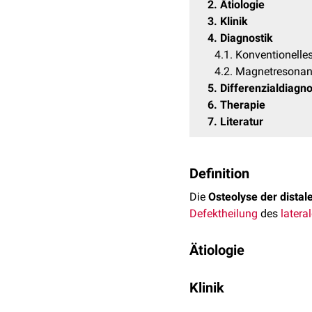
2
Ätiologie
3
Klinik
4
Diagnostik
4.1
Konventionelle
4.2
Magnetresonan
5
Differenzialdiagn
6
Therapie
7
Literatur
Definition
Die
Osteolyse der distal
Defektheilung
des
latera
Ätiologie
Die genaue Ursache der
Klinik
unterschieden:
Bei der Osteolyse der di