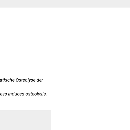
matische Osteolyse der
tress-induced osteolysis,