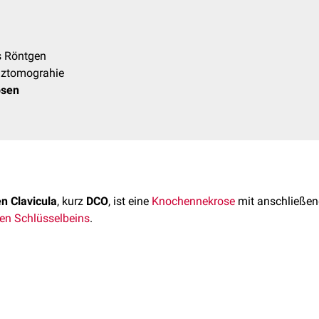
s Röntgen
ztomograhie
osen
en Clavicula
, kurz
DCO
, ist eine
Knochennekrose
mit anschließe
len
Schlüsselbeins
.
Osteolyse
der
distalen
Clavicula ist derzeit (2022) unklar. Es w
stalen Clavicula beklagen die Patienten meist milde
Schmerzen
i