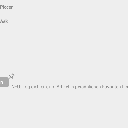
Piccer
Ask
en
NEU: Log dich ein, um Artikel in persönlichen Favoriten-Li