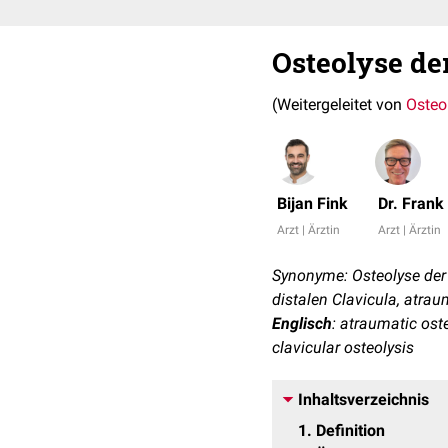
Osteolyse der
(Weitergeleitet von
Osteol
Bijan Fink
Dr. Fran
Arzt | Ärztin
Arzt | Ärztin
Synonyme: Osteolyse der l
distalen Clavicula, atrau
Englisch
: atraumatic oste
clavicular osteolysis
Inhaltsverzeichnis
1
Definition