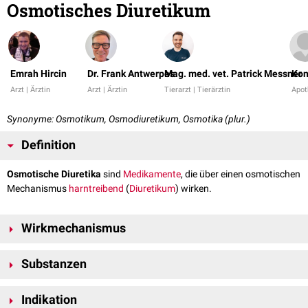
Osmotisches Diuretikum
Emrah Hircin
Dr. Frank Antwerpes
Mag. med. vet. Patrick Messner
Kon
Arzt | Ärztin
Arzt | Ärztin
Tierarzt | Tierärztin
Apot
Synonyme: Osmotikum, Osmodiuretikum, Osmotika (plur.)
Definition
Osmotische Diuretika
sind
Medikamente
, die über einen osmotischen
Mechanismus
harntreibend
(
Diuretikum
) wirken.
Wirkmechanismus
Osmotische Diuretika sind Substanzen, die nicht in die
Zellen
Substanzen
aufgenommen werden und sich im
Extrazellulärraum
verteilen. Sie
werden in den
Nieren
frei filtriert und im
Tubulussystem
nicht
Zu den Osmodiuretika gehören:
rückresorbiert. Dadurch wird der osmotische Gradient zugunsten der
Indikation
®
®
Mannit
(Osmofundin
, Mannitol
)