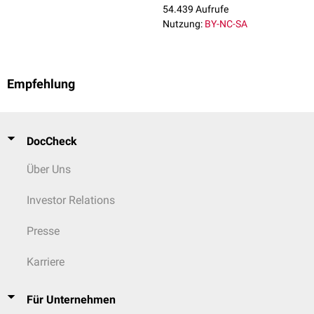
Äpfelsäure
,
Milchsäure
und
Weinsäure
. Kommen neben der
54.439 Aufrufe
Carboxylgruppe noch
Carbonylfunktionen
vor (
Ketone
oder
Aldehyde
),
Nutzung:
BY-NC-SA
spricht man von
Oxocarbonsäuren
. Beispiele sind die
Brenztraubensäure
,
Acetessigsäure
oder
Glyoxylsäure
.
Empfehlung
DocCheck
Über Uns
Investor Relations
Presse
Karriere
Für Unternehmen