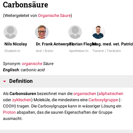
Carbonsäure
(Weitergeleitet von
Organische Säure
)
Nils Nicolay
Dr. Frank Antwerpes
Florian Flegler
Mag. med. vet. Patri
Student/in
Arzt | Ärztin
Apotheker/in
Tierarzt | Tierärztin
Synonym:
organische
Säure
Englisch
: carbonic acid
Definition
Als
Carbonsäuren
bezeichnet man die
organischen
(
aliphatischen
oder
zyklischen
) Moleküle, die mindestens eine
Carboxylgruppe
(-
COOH) tragen. Die Carboxylgruppe kann in wässriger Lösung ein
Proton
abspalten, das die sauren Eigenschaften der Gruppe
ausmacht.