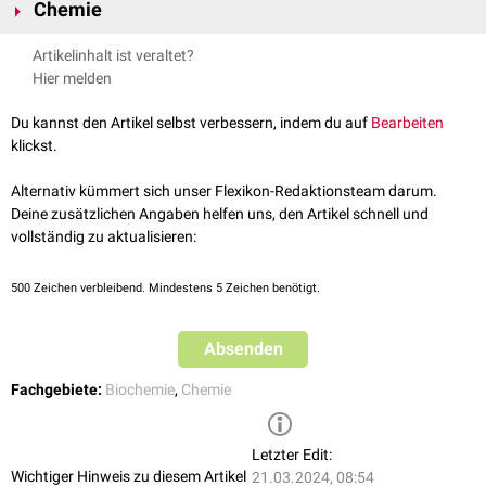
Chemie
Carbonsäuren kann man durch
Oxidation
von
Aldehyden
(R–CHO)
Artikelinhalt ist veraltet?
herstellen. Formal liegt einer solchen Umwandlung eine
Dehydrierung
(=
Hier melden
Oxidation) des Aldehydhydrats zugrunde. Im Vergleich zum Aldeyd-C-
Atom ist das Carboxyl-C-Atom sauerstoffreicher. Die Nachbarschaft der
Du kannst den Artikel selbst verbessern, indem du auf
Bearbeiten
unterschiedlich gebundenen Sauerstoffatome sorgt dafür, dass diese
klickst.
funktionelle Gruppe
ihre eigene Chemie hat und es insbesondere im
Vergleich mit den Aldehyden und
Ketonen
große Unterschiede im
Alternativ kümmert sich unser Flexikon-Redaktionsteam darum.
Reaktionsverhalten gibt.
Deine zusätzlichen Angaben helfen uns, den Artikel schnell und
vollständig zu aktualisieren:
Einteilung
Je nach Anzahl der Carboxylgruppen unterscheidet man:
500
Zeichen verbleibend. Mindestens 5 Zeichen benötigt.
Monocarbonsäuren
: Besitzen eine Carboxylgruppe (z.B.
Essigsäure
,
Buttersäure
,
Capronsäure
,
Glyoxylsäure
)
Absenden
Dicarbonsäuren
: Besitzen zwei Carboxylgruppen (z.B.
Oxalsäure
)
Tricarbonsäuren
: Besitzen drei Carboxylgruppen (z.B.
Zitronensäure
)
Fachgebiete:
Biochemie
,
Chemie
etc.
Wenn im Molekül neben einer Carboxylgruppe noch eine oder mehrere
Hydroxygruppen
(OH-Gruppen) vorkommen, spricht man von
Letzter Edit:
Hydroxycarbonsäuren
. Beispiele für Hydroxycarbonsäuren sind
Wichtiger Hinweis zu diesem Artikel
21.03.2024, 08:54