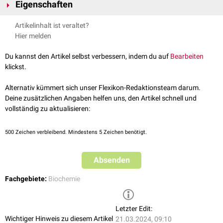
Eigenschaften
Die bei Raumtemperatur klare, leicht ölige
Flüssigkeit
siedet bei 205 °C
Artikelinhalt ist veraltet?
und ist begrenzt in
Wasser
löslich. Hexansäure ist haut- und
Hier melden
schleimhautreizend und besitzt einen ranzigen, abstossenden Geruch.
Die Substanz kommt in der Natur unter anderem in
ätherischen Ölen
,
Du kannst den Artikel selbst verbessern, indem du auf
Bearbeiten
ranziger Butter und im
Schweiß
vor.
klickst.
Alternativ kümmert sich unser Flexikon-Redaktionsteam darum.
Deine zusätzlichen Angaben helfen uns, den Artikel schnell und
vollständig zu aktualisieren:
500
Zeichen verbleibend. Mindestens 5 Zeichen benötigt.
Absenden
Fachgebiete:
Biochemie
Letzter Edit:
Wichtiger Hinweis zu diesem Artikel
21.03.2024, 09:10