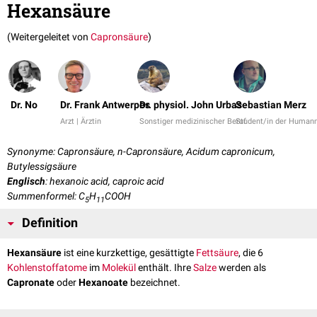
Hexansäure
(Weitergeleitet von
Capronsäure
)
Dr. No
Dr. Frank Antwerpes
Dr. physiol. John Urbas
Sebastian Merz
Arzt | Ärztin
Sonstiger medizinischer Beruf
Student/in der Human
Synonyme: Capronsäure, n-Capronsäure, Acidum capronicum,
Butylessigsäure
Englisch
: hexanoic acid, caproic acid
Summenformel: C
H
COOH
5
11
Definition
Hexansäure
ist eine kurzkettige, gesättigte
Fettsäure
, die 6
Kohlenstoffatome
im
Molekül
enthält. Ihre
Salze
werden als
Capronate
oder
Hexanoate
bezeichnet.