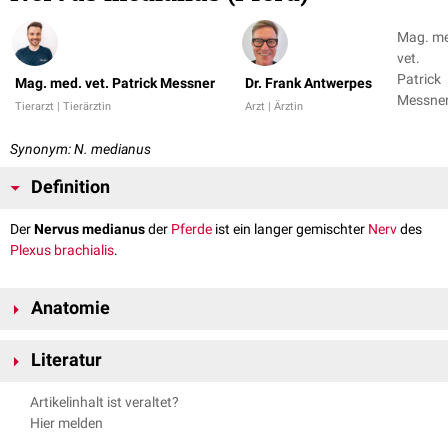
Mag. m
vet.
Patrick
Mag. med. vet. Patrick Messner
Dr. Frank Antwerpes
Messner
Tierarzt | Tierärztin
Arzt | Ärztin
Dr. Fran
Antwer
Synonym: N. medianus
Definition
Der
Nervus medianus
der
Pferde
ist ein langer gemischter
Nerv
des
Plexus brachialis
.
Anatomie
Der Nervus medianus ist der stärkste Nerv des Plexus brachialis und
Literatur
ähnelt in seinem
proximalen
Abschnitt dem der übrigen
Haussäugetieren
. Er bildet mit dem
Nervus musculocutaneus
die
Ansa
Nickel, Richard, August Schummer, Eugen Seiferle. Band III:
Artikelinhalt ist veraltet?
axillaris
um die
Arteria axillaris
. Anschließend zieht er zusammen mit der
Kreislaufsystem. Lehrbuch der Anatomie der Haustiere. Parey, 2004.
Hier melden
Arteria brachialis
über die
mediale
Fläche des Oberarmes in Richtung
Künzel, Wolfgang. Topographische Anatomie, Hochschülerschaft
Ellenbogengelenk
.