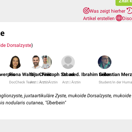
Zitat 
Was zeigt hierher
Artikel erstellen
Disc
te
de Dorsalzyste
)
twerpes
Fiona Walter
Bijan Fink
Christoph Schad
Dr. med. Ibrahim Güler
Sebastian Merz
DocCheck Team
Arzt | Ärztin
Arzt | Ärztin
Arzt | Ärztin
Student/in der Hum
lionzyste, juxtaartikuläre Zyste, mukoide Dorsalzyste, mukoide 
s nodularis cutanea, "Überbein"