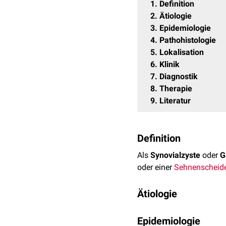
1
Definition
2
Ätiologie
3
Epidemiologie
4
Pathohistologie
5
Lokalisation
6
Klinik
7
Diagnostik
8
Therapie
9
Literatur
Definition
Als
Synovialzyste
oder
G
oder einer
Sehnenscheid
Ätiologie
Die
Ätiologie
ist derzeit 
Epidemiologie
Proliferation
von
mesenc