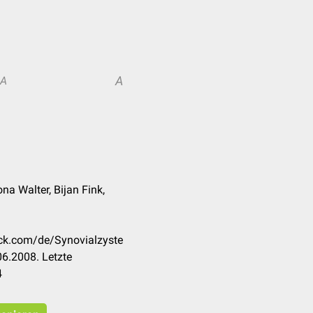
A
A
na Walter, Bijan Fink,
eck.com/de/Synovialzyste
6.2008. Letzte
4