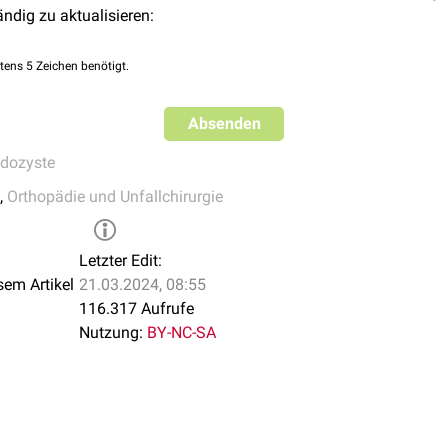
ionzyste
ändig zu aktualisieren:
ysten oder große Synovialzysten, die zu Funktionsbeeinträchti
 durch eine Operation unter
Lokalanästhesie
entfernt. Auch nach
tens 5 Zeichen benötigt.
Rezidiven kommen.
Absenden
dozyste
,
Orthopädie und Unfallchirurgie
Letzter Edit:
sem Artikel
21.03.2024, 08:55
116.317 Aufrufe
Nutzung:
BY-NC-SA