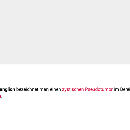
anglion
bezeichnet man einen
zystischen
Pseudotumor
im Berei
e
.
(2023) unklar. Als mögliche Erklärungsmodelle werden unter and
hymalen
Zellen
, die
Degeneration
von
kollagenem
Bindegewebe