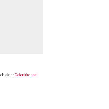
ch einer
Gelenkkapsel
erem die unspezifische
oder die Überproduktion