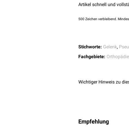
intramuskuläre Gangl
Artikel schnell und vollst
Rezidivierende Synovialz
deshalb handchirurgisch
500
Zeichen verbleibend. Mindes
5 bis 10 % der Fälle zu 
Stichworte:
Gelenk
,
Pseu
Fachgebiete:
Orthopädie
Wichtiger Hinweis zu die
Empfehlung