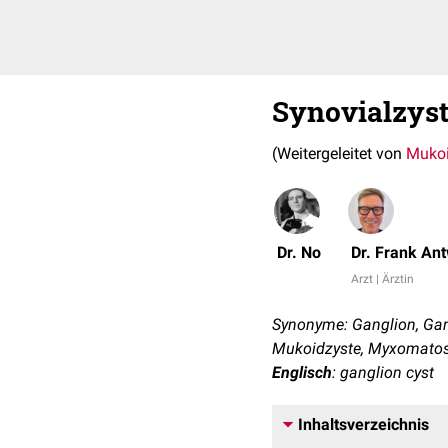
Synovialzys
(Weitergeleitet von
Mukoi
Dr. No
Dr. Frank An
Arzt | Ärztin
Synonyme: Ganglion, Gang
Mukoidzyste, Myxomatosi
Englisch
: ganglion cyst
Inhaltsverzeichnis