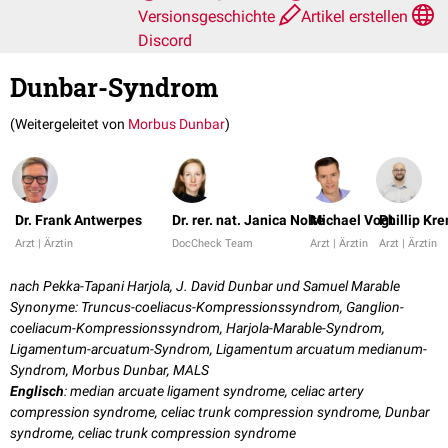
Versionsgeschichte
Artikel erstellen
Discord
Dunbar-Syndrom
(Weitergeleitet von
Morbus Dunbar
)
Dr. Frank Antwerpes
Dr. rer. nat. Janica Nolte
Michael Vogt
Phillip Kr
Arzt | Ärztin
DocCheck Team
Arzt | Ärztin
Arzt | Ärztin
nach Pekka-Tapani Harjola, J. David Dunbar und Samuel Marable
Synonyme: Truncus-coeliacus-Kompressionssyndrom, Ganglion-
coeliacum-Kompressionssyndrom, Harjola-Marable-Syndrom,
Ligamentum-arcuatum-Syndrom, Ligamentum arcuatum medianum-
Syndrom, Morbus Dunbar, MALS
Englisch
: median arcuate ligament syndrome, celiac artery
compression syndrome, celiac trunk compression syndrome, Dunbar
syndrome, celiac trunk compression syndrome