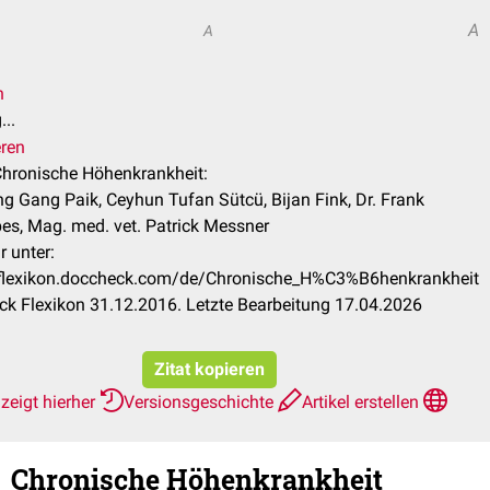
A
A
n
..
eren
 Chronische Höhenkrankheit:
g Gang Paik, Ceyhun Tufan Sütcü, Bijan Fink, Dr. Frank
es, Mag. med. vet. Patrick Messner
r unter:
/flexikon.doccheck.com/de/Chronische_H%C3%B6henkrankheit
k Flexikon 31.12.2016. Letzte Bearbeitung 17.04.2026
Zitat kopieren
zeigt hierher
Versionsgeschichte
Artikel erstellen
Chronische Höhenkrankheit