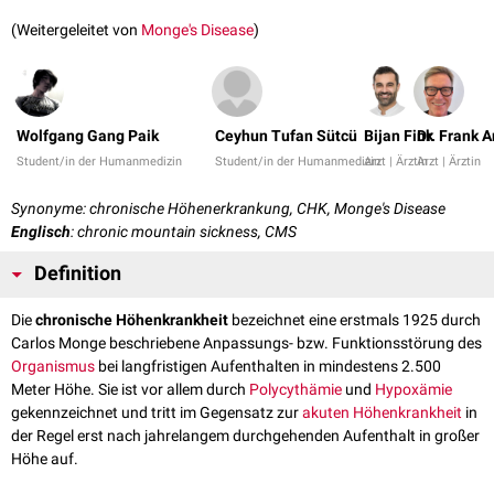
(Weitergeleitet von
Monge's Disease
)
Wolfgang Gang Paik
Ceyhun Tufan Sütcü
Bijan Fink
Dr. Frank 
Student/in der Humanmedizin
Student/in der Humanmedizin
Arzt | Ärztin
Arzt | Ärztin
Synonyme: chronische Höhenerkrankung, CHK, Monge's Disease
Englisch
: chronic mountain sickness, CMS
Definition
Die
chronische Höhenkrankheit
bezeichnet eine erstmals 1925 durch
Carlos Monge beschriebene Anpassungs- bzw. Funktionsstörung des
Organismus
bei langfristigen Aufenthalten in mindestens 2.500
Meter Höhe. Sie ist vor allem durch
Polycythämie
und
Hypoxämie
gekennzeichnet und tritt im Gegensatz zur
akuten Höhenkrankheit
in
der Regel erst nach jahrelangem durchgehenden Aufenthalt in großer
Höhe auf.