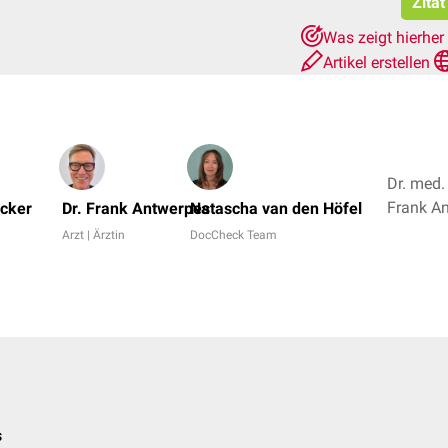
Zita
Was zeigt hierher
Artikel erstellen
Dr. med.
ocker
Dr. Frank Antwerpes
Natascha van den Höfel
Arzt | Ärztin
DocCheck Team
s