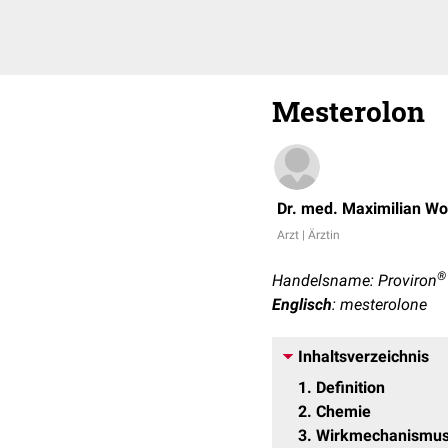
Mesterolon
Dr. med. Maximilian W
Arzt | Ärztin
®
Handelsname: Proviron
Englisch
: mesterolone
Inhaltsverzeichnis
1
Definition
2
Chemie
3
Wirkmechanismu