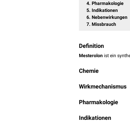
4
Pharmakologie
5
Indikationen
6
Nebenwirkungen
7
Missbrauch
Definition
Mesterolon
ist ein synth
Chemie
Mesterolon ist ein
Deriva
Wirkmechanismus
Position unterscheidet.
Mesterolon ist ein reines
Pharmakologie
Androgenrezeptors
. Wie
Hydroxysteroiddehydrog
Die
Methylierung
in 1α-P
Wirkung.
Indikationen
und ermöglicht eine An
Modifikation die
Hepatoto
Mesterolon ist, genau wi
Mesterolon wurde (und w