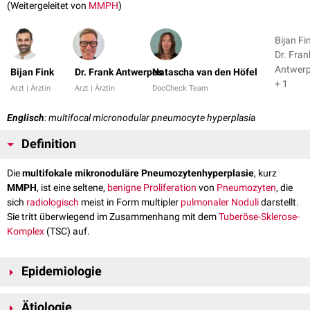
(Weitergeleitet von
MMPH
)
Bijan Fi
Dr. Fran
Antwer
Bijan Fink
Dr. Frank Antwerpes
Natascha van den Höfel
+ 1
Arzt | Ärztin
Arzt | Ärztin
DocCheck Team
Englisch
: multifocal micronodular pneumocyte hyperplasia
Definition
Die
multifokale mikronoduläre Pneumozytenhyperplasie
, kurz
MMPH
, ist eine seltene,
benigne
Proliferation
von
Pneumozyten
, die
sich
radiologisch
meist in Form multipler
pulmonaler
Noduli
darstellt.
Sie tritt überwiegend im Zusammenhang mit dem
Tuberöse-Sklerose-
Komplex
(TSC) auf.
Epidemiologie
Die genaue Häufigkeit der MMPH ist nicht bekannt. In
CT
-basierten
Ätiologie
Untersuchungen von Patienten mit TSC wurden multiple pulmonale