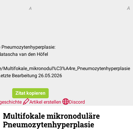
A
A
re Pneumozytenhyperplasie:
 Natascha van den Höfel
/de/Multifokale_mikronodul%C3%A4re_Pneumozytenhyperplasie
etzte Bearbeitung 26.05.2026
Zitat kopieren
geschichte
Artikel erstellen
Discord
Multifokale mikronoduläre
Pneumozytenhyperplasie