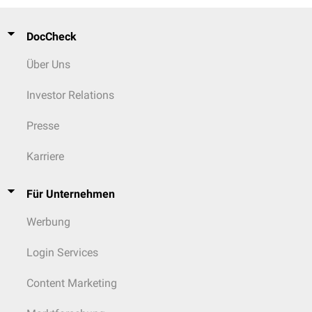
report and literature review
. BMC Pulm Med. 2022
Northrup H et al.
Updated International Tuberous Sclerosis Complex
DocCheck
Diagnostic Criteria and Surveillance and Management
Recommendations
. Pediatr Neurol. 2021
Über Uns
Investor Relations
Presse
Karriere
Für Unternehmen
Werbung
Login Services
Content Marketing