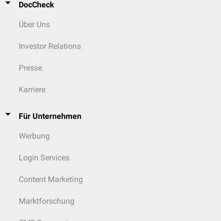
DocCheck
oftmals einfacher zu implantieren. Das His-Bündel-Pacing kann dagegen
durch hohe Capture-Schwellen oder ein distal gelegenes Blockniveau
Über Uns
limitiert sein.
Investor Relations
Vergleich mit HOT-CRT
Die
His-optimized Cardiac Resynchronization Therapy
(HOT-CRT)
Presse
kombiniert eine
His-Bündel-Stimulation
mit einer linksventrikulären
Koronarsinus-Stimulation und verfolgt damit ein ähnliches Prinzip wie
Karriere
LOT-CRT.
Während HOT-CRT eine proximale Rekrutierung des Reizleitungssystems
Für Unternehmen
nutzt, erfolgt diese bei LOT-CRT linksschenkelnah im interventrikulären
Septum
. Aufgrund niedrigerer Stimulationsschwellen und höherer
Werbung
Implantationserfolgsraten gilt LOT-CRT als technisch praktikabler. Ob
sich hieraus klinische Vorteile ergeben, ist bislang ungeklärt.
Login Services
Content Marketing
Marktforschung