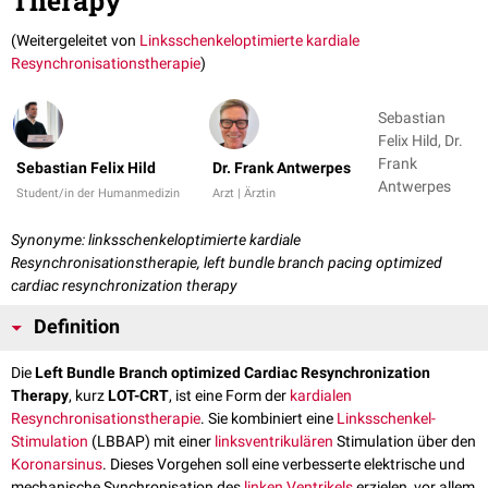
Therapy
(Weitergeleitet von
Linksschenkeloptimierte kardiale
Resynchronisationstherapie
)
Sebastian
Felix Hild, Dr.
Frank
Sebastian Felix Hild
Dr. Frank Antwerpes
Antwerpes
Student/in der Humanmedizin
Arzt | Ärztin
Synonyme: linksschenkeloptimierte kardiale
Resynchronisationstherapie, left bundle branch pacing optimized
cardiac resynchronization therapy
Definition
Die
Left Bundle Branch optimized Cardiac Resynchronization
Therapy
, kurz
LOT-CRT
, ist eine Form der
kardialen
Resynchronisationstherapie
. Sie kombiniert eine
Linksschenkel-
Stimulation
(LBBAP) mit einer
linksventrikulären
Stimulation über den
Koronarsinus
. Dieses Vorgehen soll eine verbesserte elektrische und
mechanische Synchronisation des
linken Ventrikels
erzielen, vor allem