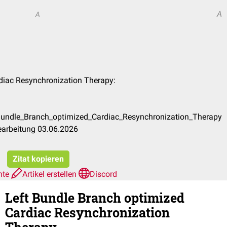
A
A
rdiac Resynchronization Therapy:
_Bundle_Branch_optimized_Cardiac_Resynchronization_Therapy
earbeitung 03.06.2026
Zitat kopieren
hte
Artikel erstellen
Discord
Left Bundle Branch optimized
Cardiac Resynchronization