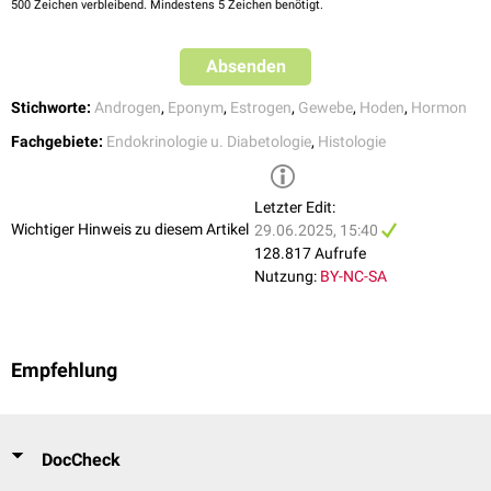
500
Zeichen verbleibend. Mindestens 5 Zeichen benötigt.
Absenden
Stichworte:
Androgen
,
Eponym
,
Estrogen
,
Gewebe
,
Hoden
,
Hormon
Fachgebiete:
Endokrinologie u. Diabetologie
,
Histologie
Letzter Edit:
Wichtiger Hinweis zu diesem Artikel
29.06.2025, 15:40
128.817 Aufrufe
Nutzung:
BY-NC-SA
Empfehlung
DocCheck