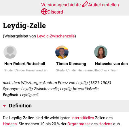
Versionsgeschichte
Artikel erstellen
Discord
Leydig-Zelle
(Weitergeleitet von
Leydig-Zwischenzelle
)
Herr Robert Rottscholl
Timon Klensang
Natascha van den 
Student/in der Humanmedizin
Student/in der Humanmedizin
DocCheck Team
nach dem Würzburger Anatom Franz von Leydig (1821-1908)
Synonym: Leydig-Zwischenzelle, Leydig-Interstitialzelle
Englisch
: Leydig cell
Definition
Die
Leydig-Zellen
sind die wichtigsten
interstitiellen
Zellen des
Hodens
. Sie machen 10 bis 20 % der
Organmasse
des
Hodens
aus.