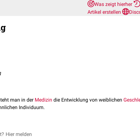
Was zeigt hierher
Artikel erstellen
Disc
ng
g
teht man in der
Medizin
die Entwicklung von weiblichen
Geschl
nlichen Individuum.
n
et?
genetisch
Hier melden
oder
hormonell
bedingt sein.