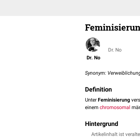
Feminisieru
Dr. No
Dr. No
Synonym: Verweiblichun
Definition
Unter
Feminisierung
vers
einem
chromosomal
män
Hintergrund
Eine Feminisierung kan
Artikelinhalt ist veralt