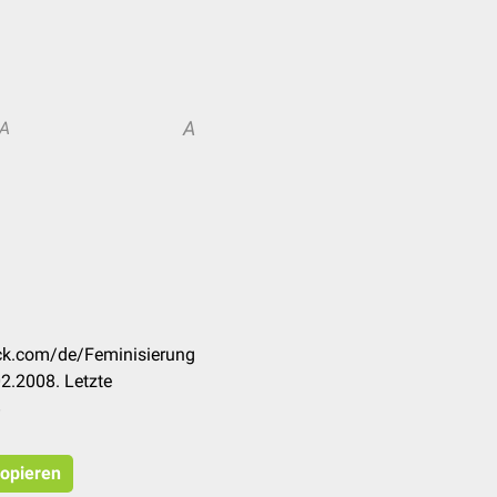
A
A
eck.com/de/Feminisierung
2.2008. Letzte
8
kopieren