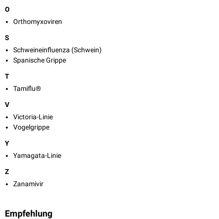
O
Orthomyxoviren
S
Schweineinfluenza (Schwein)
Spanische Grippe
T
Tamiflu®
V
Victoria-Linie
Vogelgrippe
Y
Yamagata-Linie
Z
Zanamivir
Empfehlung