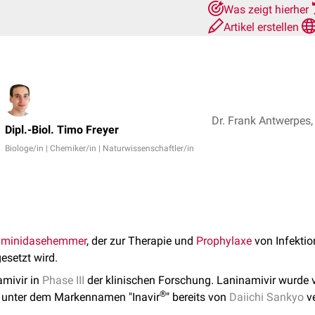
Was zeigt hierher
Artikel erstellen
Dr. Frank Antwerpes, 
Dipl.-Biol. Timo Freyer
Biologe/in | Chemiker/in | Naturwissenschaftler/in
aminidasehemmer
, der zur Therapie und
Prophylaxe
von Infekti
esetzt wird.
amivir in
Phase III
der klinischen Forschung. Laninamivir wurde
®
f unter dem Markennamen "Inavir
" bereits von
Daiichi Sankyo
ve