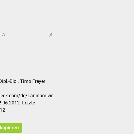
A
A
ipl.-Biol. Timo Freyer
check.com/de/Laninamivir
.06.2012. Letzte
012
 kopieren