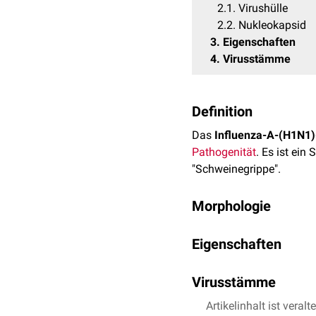
2.1
Virushülle
2.2
Nukleokapsid
3
Eigenschaften
4
Virusstämme
Definition
Das
Influenza-A-(H1N1)
Pathogenität
. Es ist ein
"Schweinegrippe".
Morphologie
Wie andere Influenza A-V
Eigenschaften
das die Erbinformation (
Virus liegt zwischen 80
Das Influenza-A-(H1N1)-Vi
Virusstämme
wenigen Stunden, die abh
Virushülle
gegenüber Austrocknung u
Vom H1N1-Virus existier
Artikelinhalt ist veralt