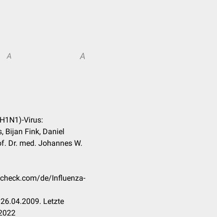
A
A
(H1N1)-Virus:
, Bijan Fink, Daniel
of. Dr. med. Johannes W.
occheck.com/de/Influenza-
26.04.2009. Letzte
.2022