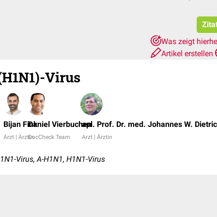
Zita
Was zeigt hierh
Artikel erstellen
(H1N1)-Virus
Bijan Fink
Daniel Vierbuchen
apl. Prof. Dr. med. Johannes W. Dietri
Arzt | Ärztin
DocCheck Team
Arzt | Ärztin
1N1-Virus, A-H1N1, H1N1-Virus