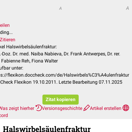
A
A
eilen
ding...
Zitieren
ikel Halswirbelsäulenfraktur:
v.-Doz. Dr. med. Naiba Nabieva, Dr. Frank Antwerpes, Dr. rer.
. Fabienne Reh, Fiona Walter
ufbar unter:
ps://flexikon.doccheck.com/de/Halswirbels%C3%A4ulenfraktur
Check Flexikon 19.10.2011. Letzte Bearbeitung 07.11.2025
Zitat kopieren
Was zeigt hierher
Versionsgeschichte
Artikel erstellen
cord
Halswirbelsäulenfraktur