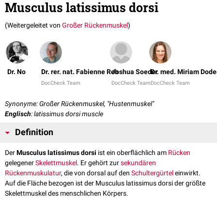
Musculus latissimus dorsi
(Weitergeleitet von
Großer Rückenmuskel
)
Dr. No
Dr. rer. nat. Fabienne Reh
Joshua Soeder
Dr. med. Miriam Dod
DocCheck Team
DocCheck Team
DocCheck Team
Synonyme: Großer Rückenmuskel, "Hustenmuskel"
Englisch
: latissimus dorsi muscle
Definition
Der
Musculus latissimus dorsi
ist ein oberflächlich am
Rücken
gelegener
Skelettmuskel
. Er gehört zur
sekundären
Rückenmuskulatur
, die von dorsal auf den
Schultergürtel
einwirkt.
Auf die Fläche bezogen ist der Musculus latissimus dorsi der größte
Skelettmuskel des menschlichen Körpers.